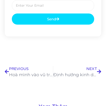
Send
PREVIOUS
NEXT
Hoà mình vào vũ trụ làm đẹp siêu thực với triển lãm mỹ phẩm độc đáo mang tên Beauty Inside You 2023
Định hướng kinh doanh Hecatech – Bạn đồng hành cùng cuộc sống phụ nữ Việt