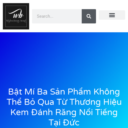
Doanh Nhân Showbiz
You Are Winner
CEO Beauty Group
Truyền Thông
Bật Mí Ba Sản Phẩm Không
Thể Bỏ Qua Từ Thương Hiệu
Kem Đánh Răng Nổi Tiếng
Tại Đức