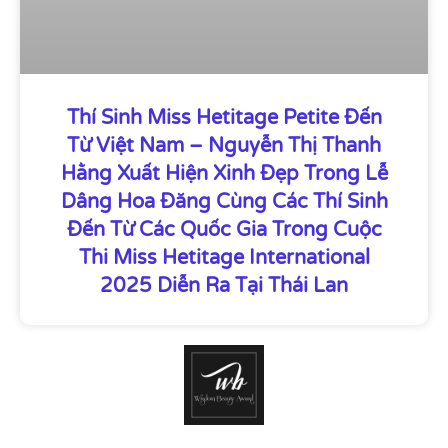
Thí Sinh Miss Hetitage Petite Đến
Từ Việt Nam – Nguyễn Thị Thanh
Hằng Xuất Hiện Xinh Đẹp Trong Lễ
Dâng Hoa Đăng Cùng Các Thí Sinh
Đến Từ Các Quốc Gia Trong Cuộc
Thi Miss Hetitage International
2025 Diễn Ra Tại Thái Lan