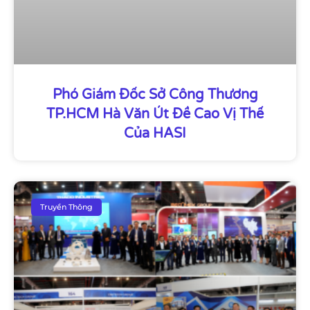
Phó Giám Đốc Sở Công Thương
TP.HCM Hà Văn Út Đề Cao Vị Thế
Của HASI
Truyền Thông