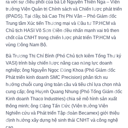
ra với sự điều phối của bà Lê Nguyễn Thiên Nga – Viện
trưởng Viện Quản trị Chính sách và Chiến lược phát triển
(IPADS). Tại đây, bà Cao Thị Phi Vân – Phó Giám đốc
Trung tâm Xúc tiến Thương mại và Đầu tư TP.HCM và
Chủ tịch HASI Võ Sơn Điền đều nhấn mạnh vai trò then
chốt của CNHT trong chiến lược phát triển TP.HCM và
vùng Đông Nam Bộ.
Bà Trương Thị Chí Bình (Phó Chủ tịch kiêm Tổng Thư ký
VASI) trình bày chiến lược nâng cao năng lực doanh
nghiệp; ông Nguyễn Ngọc Đăng Khoa (Phó Giám đốc
Phát triển kinh doanh SMC Precision) phân tích xu
hướng chuỗi cung ứng toàn cầu và tiêu chí lựa chọn nhà
cung cấp; ông Huỳnh Quang Nhung (Phó Tổng Giám đốc
Kinh doanh Thaco Industries) chia sẻ mô hình sản xuất
thông minh; ông Đặng Tấn Đức (Viện trưởng Viện
Nghiên cứu và Phát triển Tập đoàn Becamex) giới thiệu
định hướng xây dựng hệ sinh thái CNHT và công nghệ
cao.