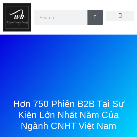
Doanh Nhân Showbiz
You Are Winner
CEO Beauty Group
Truyền Thông
Hơn 750 Phiên B2B Tại Sự
Kiện Lớn Nhất Năm Của
Ngành CNHT Việt Nam