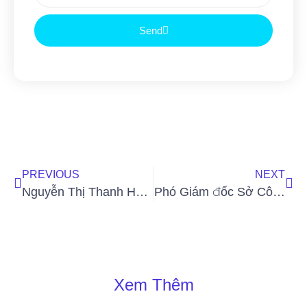
Send
PREVIOUS
NEXT
Nguyễn Thị Thanh Hằng đăng quang Miss Heritage Petite International 2025 tại Thái Lan
Phó Giám đốc Sở Công Thương TP.HCM Hà Văn Út đề cao vị thế của HASI
Xem Thêm