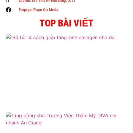
Địa chỉ: E11 Villa An Phú Đông, Q.12
Fanpage: Phạm Gia Media
TOP BÀI VIẾT