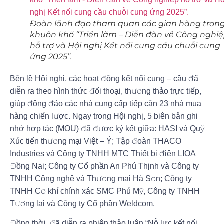
Đoàn lãnh đạo tham quan các gian hàng tron
khuôn khổ “Triển lãm – Diễn đàn về Công nghi
hỗ trợ và Hội nghị Kết nối cung cầu chuỗi cung
ứng 2025”.
Bên lề Hội nghị, các hoạt động kết nối cung – cầu đã
diễn ra theo hình thức đối thoại, thương thảo trực tiếp,
giúp đông đảo các nhà cung cấp tiếp cận 23 nhà mua
hàng chiến lược. Ngay trong Hội nghị, 5 biên bản ghi
nhớ hợp tác (MOU) đã được ký kết giữa: HASI và Quỹ
Xúc tiến thương mại Việt – Ý; Tập đoàn THACO
Industries và Công ty TNHH MTC Thiết bị điện LIOA
Đồng Nai; Công ty Cổ phần An Phú Thịnh và Công ty
TNHH Công nghệ và Thương mại Hà Sơn; Công ty
TNHH Cơ khí chính xác SMC Phú Mỹ, Công ty TNHH
Tương lai và Công ty Cổ phần Weldcom.
Đồng thời, đã diễn ra phiên thảo luận “Nỗ lực kết nối