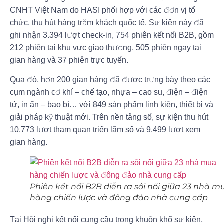
CNHT Việt Nam do HASI phối hợp với các đơn vị tổ
chức, thu hút hàng trăm khách quốc tế. Sự kiện này đã
ghi nhận 3.394 lượt check-in, 754 phiên kết nối B2B, gồm
212 phiên tại khu vực giao thương, 505 phiên ngay tại
gian hàng và 37 phiên trực tuyến.
Qua đó, hơn 200 gian hàng đã được trưng bày theo các
cụm ngành cơ khí – chế tạo, nhựa – cao su, điện – điện
tử, in ấn – bao bì… với 849 sản phẩm linh kiện, thiết bị và
giải pháp kỹ thuật mới. Trên nền tảng số, sự kiện thu hút
10.773 lượt tham quan triển lãm số và 9.499 lượt xem
gian hàng.
Phiên kết nối B2B diễn ra sôi nổi giữa 23 nhà m
hàng chiến lược và đông đảo nhà cung cấp
Tại Hội nghị kết nối cung cầu trong khuôn khổ sự kiện,