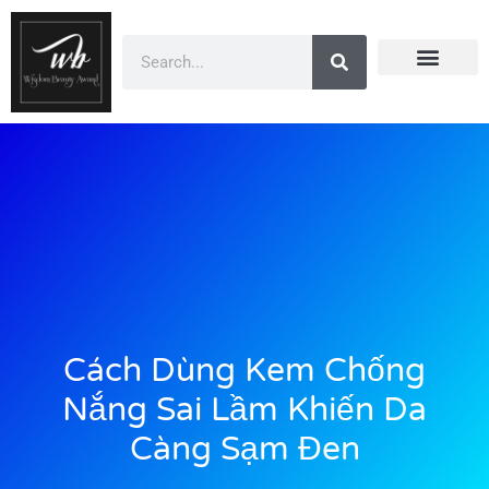
Doanh Nhân Showbiz
You Are Winner
CEO Beauty Group
Truyền Thông
Cách Dùng Kem Chống
Nắng Sai Lầm Khiến Da
Càng Sạm Đen