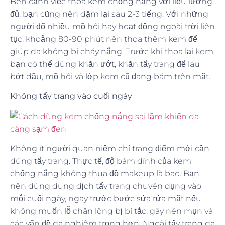
Bên cạnh việc thoa kem chống nắng với liều lượng
đủ, bạn cũng nên dặm lại sau 2-3 tiếng. Với những
người đổ nhiều mồ hôi hay hoạt động ngoài trời liên
tục, khoảng 80-90 phút nên thoa thêm kem để
giúp da không bị cháy nắng. Trước khi thoa lại kem,
bạn có thể dùng khăn ướt, khăn tẩy trang để lau
bớt dầu, mồ hôi và lớp kem cũ đang bám trên mặt.
Không tẩy trang vào cuối ngày
Không ít người quan niệm chỉ trang điểm mới cần
dùng tẩy trang. Thực tế, độ bám dính của kem
chống nắng không thua đồ makeup là bao. Bạn
nên dùng dung dịch tẩy trang chuyên dụng vào
mỗi cuối ngày, ngay trước bước sửa rửa mặt nếu
không muốn lỗ chân lông bị bí tắc, gây nên mụn và
các vấn đề da nghiêm trọng hơn. Ngoài tẩy trang da