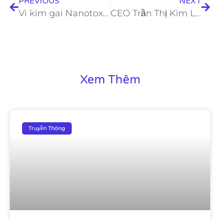
PREVIOUS
NEXT
Vi kim gai Nanotox: Mỹ phẩm cao cấp an toàn và hiệu quả.
CEO Trần Thị Kim Lụa – Chân dung nữ doanh nhân 9X đam mê với ngành làm đẹp
Xem Thêm
Truyền Thông