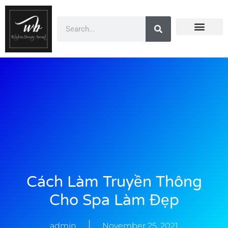
Doanh Nhân Showbiz
You Are Winner
CEO Beauty Group
Truyền Thông
Cách Làm Truyền Thông
Cho Spa Làm Đẹp
admin
November 25, 2021