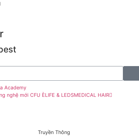
M
r
best
Aya Academy
 công nghệ mới CFU ÈLIFE & LEDSMEDICAL HAIR
Truyền Thông