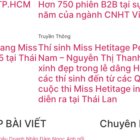
 TP.HCM
Hơn 750 phiên B2B tại sự
I
năm của ngành CNHT V
Truyền Thông
ang Miss
Thí sinh Miss Hetitage Pe
5 tại Thái
Nam – Nguyễn Thị Thanh
xinh đẹp trong lễ dâng 
các thí sinh đến từ các 
cuộc thi Miss Hetitage i
diễn ra tại Thái Lan
 BÀI VIẾT
Chuyên