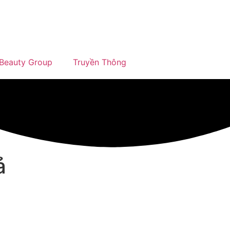
Beauty Group
Truyền Thông
ả