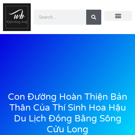
Doanh Nhân Showbiz
Dự Án
You Are Winner
Đào Tạo
CEO Beauty Group
Truyền Thông
Con Đường Hoàn Thiện Bản
Thân Của Thí Sinh Hoa Hậu
Du Lịch Đồng Bằng Sông
Cửu Long