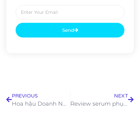
Send
PREVIOUS
NEXT
Hoa hậu Doanh Nhân Đàm Ngọc Anh nổi bật trong sự kiện vinh danh Hoa Khôi Doanh Nhân Việt Nam 2023
Review serum phục hồi da Universkin M làm dịu da tức thì sau 30s