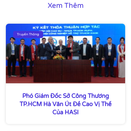
Xem Thêm
Truyền Thông
Phó Giám Đốc Sở Công Thương
TP.HCM Hà Văn Út Đề Cao Vị Thế
Của HASI