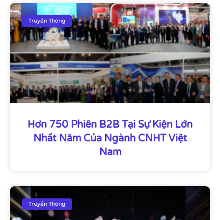
Truyền Thông
Hơn 750 Phiên B2B Tại Sự Kiện Lớn
Nhất Năm Của Ngành CNHT Việt
Nam
Truyền Thông