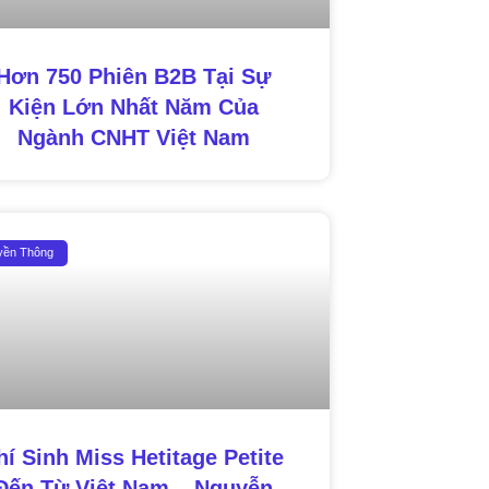
Hơn 750 Phiên B2B Tại Sự
Kiện Lớn Nhất Năm Của
Ngành CNHT Việt Nam
yền Thông
hí Sinh Miss Hetitage Petite
Đến Từ Việt Nam – Nguyễn