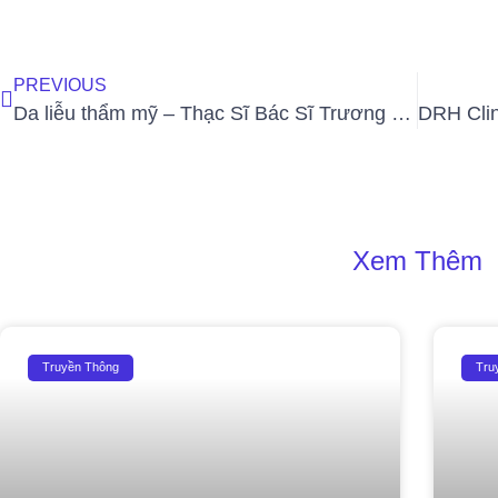
PREVIOUS
Da liễu thẩm mỹ – Thạc Sĩ Bác Sĩ Trương Hương: Đơn vị đầu tiên tại TP. Điện Biên tiếp nhận công nghệ Q-PLUS A EVO châu Âu
Xem Thêm
Truyền Thông
Tru