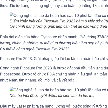
thức đầu tư trang bị công nghệ này cho toàn hệ thống 18 chi n
Điểm khác biệt của Picosure Pro 2023 nằm ở việc sở hữu
tùy chỉnh năng lượng, giúp tiếp cận triệt để các vùng điều
Phía đại diện của hãng Cynosure nhấn mạnh:
“Hệ thống TMV N
lượng, chính là những ưu thế giúp thương hiệu làm đẹp này lu
Cụ thể là công nghệ Picosure Pro 2023”.
Picosure Pro 2023: Giải pháp giúp tái tạo làn da hoàn hảo chỉ 
Công nghệ Picosure Pro 2023 là bước đột phá đầu tiên ứng dụn
Picosecond. Được tổ chức FDA chứng nhận hiệu quả, an toàn tro
như: Nám, tàn nhang, đồi mồi và cả vết bớt.
Xóa bỏ triệt để khuyết điểm, tái sinh làn da tức thì.
Đầu máy Laser phát ra tia năng lượng với bước sóng lý tưởng 