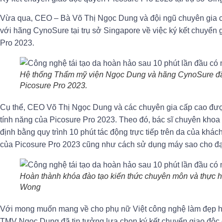
Vừa qua, CEO – Bà Võ Thị Ngọc Dung và đội ngũ chuyên gia c
với hãng CynoSure tại trụ sở Singapore về việc ký kết chuyển
Pro 2023.
Hệ thống Thẩm mỹ viện Ngọc Dung và hãng CynoSure đã 
Picosure Pro 2023.
Cụ thể, CEO Võ Thị Ngọc Dung và các chuyên gia cấp cao được
tính năng của Picosure Pro 2023. Theo đó, bác sĩ chuyên khoa 
định bằng quy trình 10 phút tác động trực tiếp trên da của khác
của Picosure Pro 2023 cũng như cách sử dụng máy sao cho đạt
Hoàn thành khóa đào tạo kiến thức chuyên môn và thực 
Wong
Với mong muốn mang về cho phụ nữ Việt công nghệ làm đẹp hiệ
TMV Ngọc Dung đã tin tưởng lựa chọn ký kết chuyển giao độc 