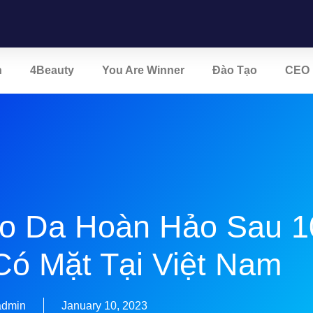
n
4Beauty
You Are Winner
Đào Tạo
CEO 
o Da Hoàn Hảo Sau 1
Có Mặt Tại Việt Nam
admin
January 10, 2023