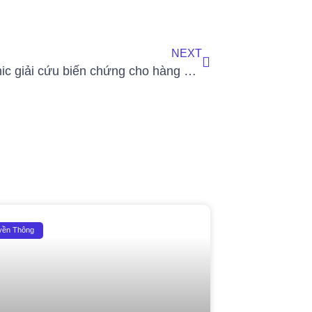
NEXT
DRH Clinic giải cứu biến chứng cho hàng ngàn bệnh nhân, dấu ấn năm 2022
yền Thông