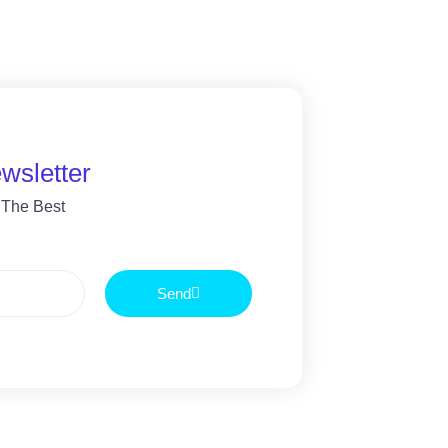
wsletter
 The Best
Send