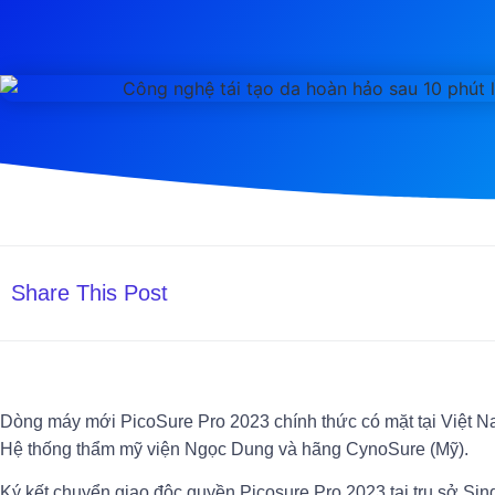
Share This Post
Dòng máy mới PicoSure Pro 2023 chính thức có mặt tại Việt N
Hệ thống thẩm mỹ viện Ngọc Dung và hãng CynoSure (Mỹ).
Ký kết chuyển giao độc quyền Picosure Pro 2023 tại trụ sở Si