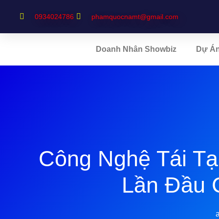
0934024786
phamquocnamt@gmail.com
Doanh Nhân Showbiz
Dự Á
Công Nghệ Tái Tạ
Lần Đầu 