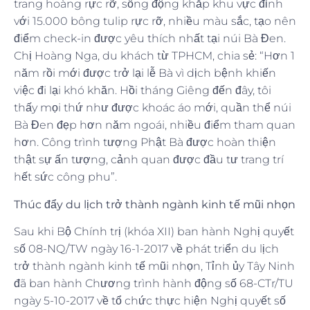
trang hoàng rực rỡ, sống động khắp khu vực đỉnh
với 15.000 bông tulip rực rỡ, nhiều màu sắc, tạo nên
điểm check-in được yêu thích nhất tại núi Bà Đen.
Chị Hoàng Nga, du khách từ TPHCM, chia sẻ: “Hơn 1
năm rồi mới được trở lại lễ Bà vì dịch bệnh khiến
việc đi lại khó khăn. Hồi tháng Giêng đến đây, tôi
thấy mọi thứ như được khoác áo mới, quần thể núi
Bà Đen đẹp hơn năm ngoái, nhiều điểm tham quan
hơn. Công trình tượng Phật Bà được hoàn thiện
thật sự ấn tượng, cảnh quan được đầu tư trang trí
hết sức công phu”.
Thúc đẩy du lịch trở thành ngành kinh tế mũi nhọn
Sau khi Bộ Chính trị (khóa XII) ban hành Nghị quyết
số 08-NQ/TW ngày 16-1-2017 về phát triển du lịch
trở thành ngành kinh tế mũi nhọn, Tỉnh ủy Tây Ninh
đã ban hành Chương trình hành động số 68-CTr/TU
ngày 5-10-2017 về tổ chức thực hiện Nghị quyết số