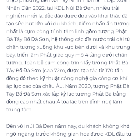
thập phương đến với Tây Ninh mỗi năm. Dịp Xuân
Nhân Dần 2022, tại KDL Núi Bà Đen, nhiều trải
nghiệm mới lạ, độc đáo được đưa vào khai thác đã
tạo sức hút lớn với du khách, điểm nhấn ấn tượng
nhất là cụm công trình tâm linh gồm tượng Phật
Bà Tây Bổ Đà Sơn, hệ thống các đĩa nước trải dài từ
chân tượng xuống khu vực bên dưới và khu trưng
bày, triển lãm Phật giáo quy mô 4 tầng dưới chân
tượng. Toàn bộ cụm công trình lấy tượng Phật Bà
Tây Bổ Đà Sơn (cao 72m, được tạo tác từ 170 tấn
đồng đỏ theo kỹ thuật công nghệ gia công cơ khí
áp lực cao của châu Âu. Năm 2020, tượng Phật Bà
Tây Bổ Đà Sơn xác lập kỷ lục tượng Phật Bà bằng
đồng cao nhất châu Á tọa lạc trên đỉnh núi) làm
trung tâm.
Đến với núi Bà Đen năm nay, du khách không khỏi
ngỡ ngàng trước không gian hoa được KDL đầu tư