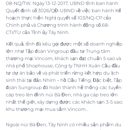
08-NQ/TW. Ngày 13-12-2017, UBND tỉnh ban hành
Quyết định số 3026/QĐ-UBND về việc ban hành Kế
hoạch thực hiện Nghị quyết số 103/NQ-CP của
Chính phủ và Chương trình hành động số 68-
CTr/TU của Tỉnh ủy Tây Ninh.
Kết quả, tỉnh đã kêu gọi được một số doanh nghiệp
lớn như Tập đoàn Vingroup đầu tư Trung tâm
thương mại Vincom, khách sạn đạt chuẩn 5 sao và
nhà phố Shophouse, Công ty TNHH Xuân Cầu đầu
tư dự án bảo vệ và phát triển rừng kết hợp du lịch
sinh thái tại đảo Nhím – hồ Dầu Tiếng. Đặc biệt, Tập
đoàn Sungroup đã hoàn thành hệ thống các tuyến
cáp treo lên đỉnh núi Bà Đen, nhà ga cáp treo lớn
nhất thế giới, xây dựng được các khách sạn 3-5 sao;
khu thương mại mua sắm Vincom…
Ngoài núi Bà Đen, Tây Ninh có nhiều sản phẩm du