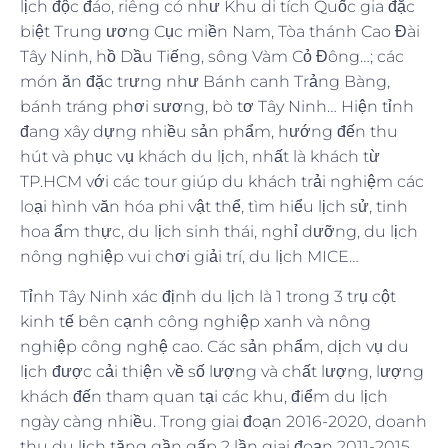
lịch độc đáo, riêng có như Khu di tích Quốc gia đặc
biệt Trung ương Cục miền Nam, Tòa thánh Cao Đài
Tây Ninh, hồ Dầu Tiếng, sông Vàm Cỏ Đông…; các
món ăn đặc trưng như Bánh canh Trảng Bàng,
bánh tráng phơi sương, bò tơ Tây Ninh… Hiện tỉnh
đang xây dựng nhiều sản phẩm, hướng đến thu
hút và phục vụ khách du lịch, nhất là khách từ
TP.HCM với các tour giúp du khách trải nghiệm các
loại hình văn hóa phi vật thể, tìm hiểu lịch sử, tinh
hoa ẩm thực, du lịch sinh thái, nghỉ dưỡng, du lịch
nông nghiệp vui chơi giải trí, du lịch MICE…
Tỉnh Tây Ninh xác định du lịch là 1 trong 3 trụ cột
kinh tế bên cạnh công nghiệp xanh và nông
nghiệp công nghệ cao. Các sản phẩm, dịch vụ du
lịch được cải thiện về số lượng và chất lượng, lượng
khách đến tham quan tại các khu, điểm du lịch
ngày càng nhiều. Trong giai đoạn 2016-2020, doanh
thu du lịch tăng gần gấp 2 lần giai đoạn 2011-2015.