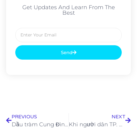
Get Updates And Learn From The
Best
Send
PREVIOUS
NEXT
Dầu tràm Cung Đình vào Top hàng Việt Nam chất lượng cao năm 2022
Khi người dân TP. HCM chung tay “tiếp sức” đồng bào Bombo