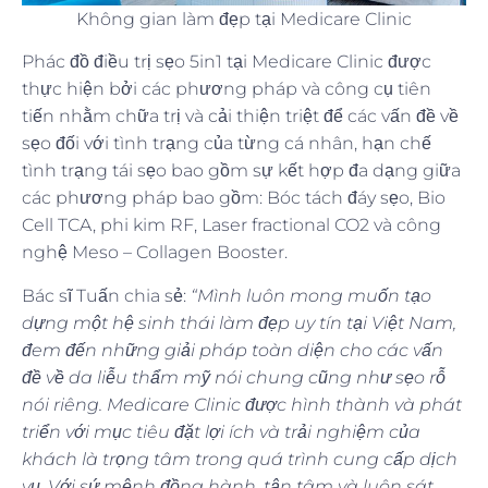
Không gian làm đẹp tại Medicare Clinic
Phác đồ điều trị sẹo 5in1 tại Medicare Clinic được
thực hiện bởi các phương pháp và công cụ tiên
tiến nhằm chữa trị và cải thiện triệt để các vấn đề về
sẹo đối với tình trạng của từng cá nhân, hạn chế
tình trạng tái sẹo bao gồm sự kết hợp đa dạng giữa
các phương pháp bao gồm: Bóc tách đáy sẹo, Bio
Cell TCA, phi kim RF, Laser fractional CO2 và công
nghệ Meso – Collagen Booster.
Bác sĩ Tuấn chia sẻ:
“Mình luôn mong muốn tạo
dựng một hệ sinh thái làm đẹp uy tín tại Việt Nam,
đem đến những giải pháp toàn diện cho các vấn
đề về da liễu thẩm mỹ nói chung cũng như sẹo rỗ
nói riêng. Medicare Clinic được hình thành và phát
triển với mục tiêu đặt lợi ích và trải nghiệm của
khách là trọng tâm trong quá trình cung cấp dịch
vụ. Với sứ mệnh đồng hành, tận tâm và luôn sát