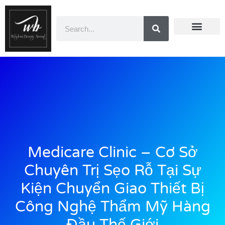
Doanh Nhân Showbiz
You Are Winner
CEO Beauty Group
Truyền Thông
Medicare Clinic – Cơ Sở
Chuyên Trị Sẹo Rỗ Tại Sự
Kiện Chuyển Giao Thiết Bị
Công Nghệ Thẩm Mỹ Hàng
Đầu Thế Giới