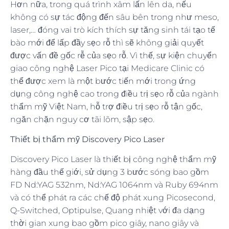
Hơn nữa, trong quá trình xâm lấn lên da, nếu
không có sự tác động đến sâu bên trong như meso,
laser,… đóng vai trò kích thích sự tăng sinh tái tạo tế
bào mới để lấp đầy sẹo rỗ thì sẽ không giải quyết
được vấn đề gốc rễ của sẹo rỗ. Vì thế, sự kiện chuyển
giao công nghệ Laser Pico tại Medicare Clinic có
thể được xem là một bước tiến mới trong ứng
dụng công nghệ cao trong điều trị sẹo rỗ của ngành
thẩm mỹ Việt Nam, hỗ trợ điều trị sẹo rỗ tận gốc,
ngăn chặn nguy cơ tãi lõm, sập sẹo.
Thiết bị thẩm mỹ Discovery Pico Laser
Discovery Pico Laser là thiết bị công nghệ thẩm mỹ
hàng đầu thế giới, sử dụng 3 bước sóng bao gồm
FD Nd:YAG 532nm, Nd:YAG 1064nm và Ruby 694nm
và có thể phát ra các chế độ phát xung Picosecond,
Q-Switched, Optipulse, Quang nhiệt với đa dạng
thời gian xung bao gồm pico giây, nano giây và