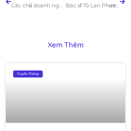
Các chủ doanh nghiệp thường gặp trong ngành thẩm mỹ làm đẹp
Bác sĩ Tô Lan Phương báo cáo trong hội thảo khoa học về Ultherapy
Xem Thêm
Truyền Thông