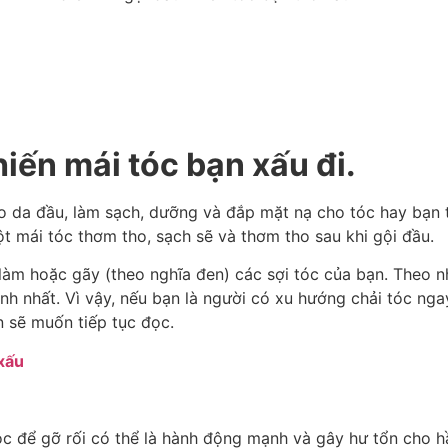
iến mái tóc bạn xấu đi.
ho da đầu, làm sạch, dưỡng và đắp mặt nạ cho tóc hay bạn 
một mái tóc thơm tho, sạch sẽ và thơm tho sau khi gội đầu.
àm hoặc gãy (theo nghĩa đen) các sợi tóc của bạn. Theo nhà
nh nhất. Vì vậy, nếu bạn là người có xu hướng chải tóc ng
ạn sẽ muốn tiếp tục đọc.
tóc để gỡ rối có thể là hành động mạnh và gây hư tổn cho hầ