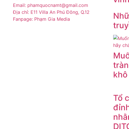
Email: phamquocnamt@gmail.com
Địa chỉ: E11 Villa An Phú Đông, Q.12
Nhữn
Fanpage: Phạm Gia Media
truy
Muố
tràn
khô
Tổ 
đỉn
nhằ
DIT