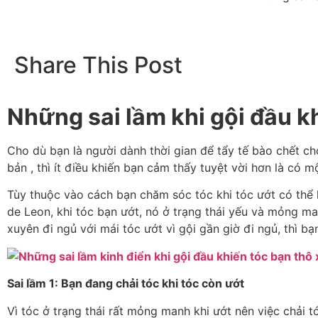
Share This Post
Những sai lầm khi gội đầu kh
Cho dù bạn là người dành thời gian để tẩy tế bào chết c
bản , thì ít điều khiến bạn cảm thấy tuyệt vời hơn là có 
Tùy thuộc vào cách bạn chăm sóc tóc khi tóc ướt có thể l
de Leon, khi tóc bạn ướt, nó ở trạng thái yếu và mỏng ma
xuyên đi ngủ với mái tóc ướt vì gội gần giờ đi ngủ, thì b
Sai lầm 1: Bạn đang chải tóc khi tóc còn ướt
Vì tóc ở trạng thái rất mỏng manh khi ướt nên việc chải 