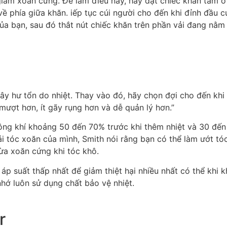
iảm xoăn cứng. Để làm điều này, hãy đặt chiếc khăn tắm ở
về phía giữa khăn. iếp tục cúi người cho đến khi đỉnh đầu
của bạn, sau đó thắt nút chiếc khăn trên phần vải đang nằm
ây hư tổn do nhiệt. Thay vào đó, hãy chọn đợi cho đến khi 
mượt hơn, ít gãy rụng hơn và dễ quản lý hơn.”
hông khí khoảng 50 đến 70% trước khi thêm nhiệt và 30 đ
 tóc xoăn của mình, Smith nói rằng bạn có thể làm ướt tóc
ừa xoăn cứng khi tóc khô.
 áp suất thấp nhất để giảm thiệt hại nhiều nhất có thể khi 
hớ luôn sử dụng chất bảo vệ nhiệt.
r