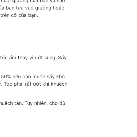
 cuối giường của bạn và sau
 của bạn tựa vào giường hoặc
 trên cổ của bạn.
tóc ẩm thay vì ướt sũng. Sấy
ến 50% nếu bạn muốn sấy khô
. Tóc phải rất ướt khi khuếch
khuếch tán. Tuy nhiên, cho dù