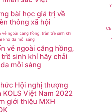
Y
g bài học giá trị về
ền thông xã hội
CE
n vẻ ngoài căng hồng,
 trề sinh khí hãy chải
 da mỗi sáng
chức Hội nghị thượng
h KOLS Việt Nam 2022
m giới thiệu MXH
OK