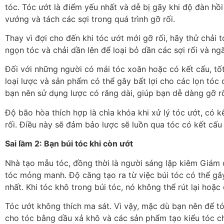
tóc. Tóc ướt là điểm yếu nhất và dễ bị gãy khi độ đàn hồ
vướng và tách các sợi trong quá trình gỡ rối.
Thay vì đợi cho đến khi tóc ướt mới gỡ rối, hãy thử chải 
ngọn tóc và chải dần lên để loại bỏ dần các sợi rối và ng
Đối với những người có mái tóc xoăn hoặc có kết cấu, tốt 
loại lược và sản phẩm có thể gây bất lợi cho các lọn tóc c
bạn nên sử dụng lược có răng dài, giúp bạn dễ dàng gỡ r
Độ bão hòa thích hợp là chìa khóa khi xử lý tóc ướt, có 
rối. Điều này sẽ đảm bảo lược sẽ luồn qua tóc có kết cấ
Sai lầm 2: Bạn búi tóc khi còn ướt
Nhà tạo mẫu tóc, đồng thời là người sáng lập kiêm Giám đ
tóc mỏng manh. Độ căng tạo ra từ việc búi tóc có thể gây 
nhất. Khi tóc khô trong búi tóc, nó không thể rút lại hoặc
Tóc ướt không thích ma sát. Vì vậy, mặc dù bạn nên để tó
cho tóc bằng dầu xả khô và các sản phẩm tạo kiểu tóc c