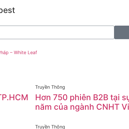
best
háp – White Leaf
Truyền Thông
 TP.HCM
Hơn 750 phiên B2B tại sự
I
năm của ngành CNHT V
Truyền Thông