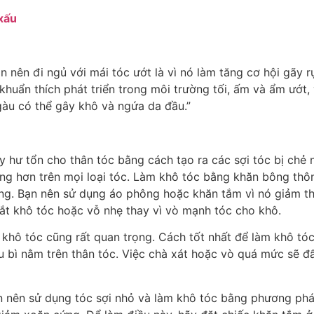
 nên đi ngủ với mái tóc ướt là vì nó làm tăng cơ hội gãy r
i khuẩn thích phát triển trong môi trường tối, ấm và ẩm ướ
gàu có thể gây khô và ngứa da đầu.”
y hư tổn cho thân tóc bằng cách tạo ra các sợi tóc bị chẻ 
ng hơn trên mọi loại tóc. Làm khô tóc bằng khăn bông thô
rụng. Bạn nên sử dụng áo phông hoặc khăn tắm vì nó giảm 
vắt khô tóc hoặc vỗ nhẹ thay vì vò mạnh tóc cho khô.
 khô tóc cũng rất quan trọng. Cách tốt nhất để làm khô tóc
bì nằm trên thân tóc. Việc chà xát hoặc vò quá mức sẽ đẩ
n nên sử dụng tóc sợi nhỏ và làm khô tóc bằng phương phá