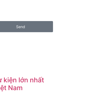
Send
 kiện lớn nhất
iệt Nam