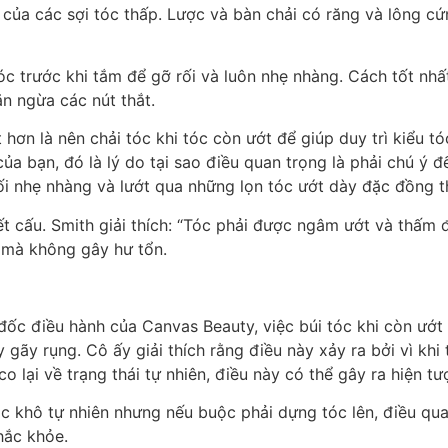
i của các sợi tóc thấp. Lược và bàn chải có răng và lông cứ
tóc trước khi tắm để gỡ rối và luôn nhẹ nhàng. Cách tốt nhất
ăn ngừa các nút thắt.
hơn là nên chải tóc khi tóc còn ướt để giúp duy trì kiểu tó
ủa bạn, đó là lý do tại sao điều quan trọng là phải chú ý đế
ối nhẹ nhàng và lướt qua những lọn tóc ướt dày đặc đồng t
kết cấu. Smith giải thích: “Tóc phải được ngâm ướt và thấm
u mà không gây hư tổn.
ốc điều hành của Canvas Beauty, việc búi tóc khi còn ướt 
gãy rụng. Cô ấy giải thích rằng điều này xảy ra bởi vì khi
 co lại về trạng thái tự nhiên, điều này có thể gây ra hiện 
c khô tự nhiên nhưng nếu buộc phải dựng tóc lên, điều qua
hắc khỏe.