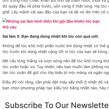
ướt trong một chiếc khăn sợi nhỏ để thấm nước thừa và g
đó quay đầu về phía trước, uốn cong ở thắt lưng. Hạ tóc 
ghế. Lấy mảnh vải sau đầu của bạn và lật nó lên trên cổ 
Sai lầm 5: Bạn đang dùng nhiệt khi tóc còn quá ướt.
Không để tóc khô một phần trước khi dùng nhiệt có thể g
tóc trước khi dùng nhiệt càng tốt vì tóc của bạn sẽ bóng 
Kết cấu lỏng thẳng và lượn sóng nên để tóc khô trong k
tóc xoăn hoặc xơ. Tuy nhiên, nếu bạn muốn làm phồng mái
tán tóc xoăn để giữ cho lớp biểu bì mịn màng và ngăn ng
Điều đó nói rằng, cần phải đặt máy sấy thổi ở nhiệt độ và
bạn chọn phương pháp tạo kiểu tóc bằng nhiệt nào, hãy n
Subscribe To Our Newslette