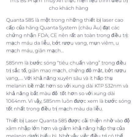
Th.s Bs Phạm Thúy An thực hiện liệu trình điều trị
cho khách hàng
Quanta 585 là một trong những thiết bị laser cao
cấp của hãng Quanta System (châu Âu) đạt các
chứng nhận FDA, CE nên rất an toàn trong điều trị:
mạch máu da liễu, bớt rượu vang, mụn viêm, u
mạch máu, giãn mạch…
585nm là bước sóng “tiêu chuẩn vàng” trong điều
trị sắc tố, giãn mao mạch, chứng đỏ mặt, bớt rượu
vang,…. Với khả năng xuyên sâu và ít hấp thụ
melanin bề mặt hơn so với xung dài KTP 532nm và
khả năng bắt màu đỏ tốt hơn so với xung dài
1064nm. Vì vậy, 585nm luôn được xem là bước sóng
tốt nhất trong điều trị mạch máu da liễu.
Thiết bị Laser Quanta 585 được cải thiện nhờ vào độ
xâm nhập lớn hơn và giảm khả năng hấp thụ của
melanin dưới biểu bì. Nhờ vậy, việc điều trị có thể