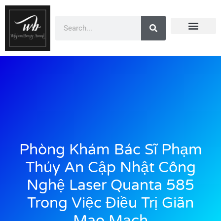
Doanh Nhân Showbiz
You Are Winner
CEO Beauty Group
Truyền Thông
Phòng Khám Bác Sĩ Phạm
Thúy An Cập Nhật Công
Nghệ Laser Quanta 585
Trong Việc Điều Trị Giãn
Mao Mạch