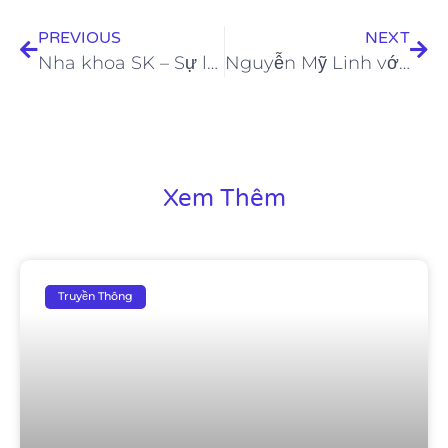
PREVIOUS
NEXT
Nha khoa SK – Sự lựa chọn hoàn hảo cho thẩm mỹ răng sứ
Nguyễn Mỹ Linh với “kỹ thuật Ink 2 Pink” độc đáo tại Festival PMU Universe Awards 2023
Xem Thêm
Truyền Thông