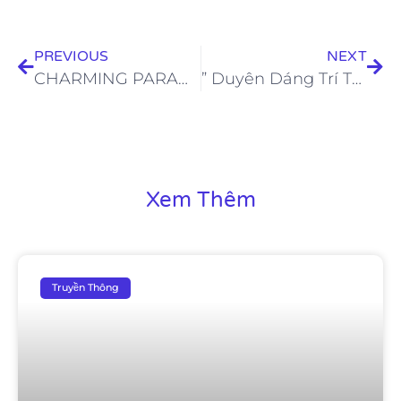
PREVIOUS
NEXT
CHARMING PARADISE SHOW -SỨC NÓNG TĂNG LÊN TỪNG NGÀY
” Duyên Dáng Trí Tuệ Ngành Làm Đẹp ” – Cuộc thi dành cho lĩnh vực làm đẹp đã chính thức nhận đăng ký
Xem Thêm
Truyền Thông