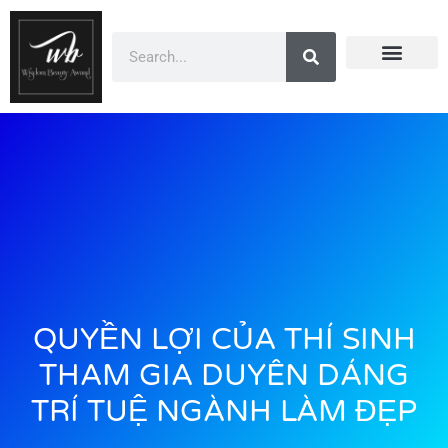
Doanh Nhân Showbiz
You Are Winner
CEO Beauty Group
Truyền Thông
QUYỀN LỢI CỦA THÍ SINH
THAM GIA DUYÊN DÁNG
TRÍ TUỆ NGÀNH LÀM ĐẸP