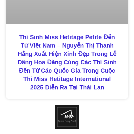
Thí Sinh Miss Hetitage Petite Đến
Từ Việt Nam – Nguyễn Thị Thanh
Hằng Xuất Hiện Xinh Đẹp Trong Lễ
Dâng Hoa Đăng Cùng Các Thí Sinh
Đến Từ Các Quốc Gia Trong Cuộc
Thi Miss Hetitage International
2025 Diễn Ra Tại Thái Lan