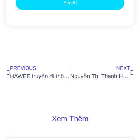
Send
PREVIOUS
NEXT
HAWEE truyền đi thông điệp ý nghĩa “Buôn có bạn – Bán có phường”
Nguyễn Thị Thanh Hằng đăng quang Miss Heritage Petite International 2025 tại Thái Lan
Xem Thêm