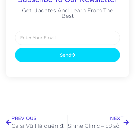
Get Updates And Learn From The
Best
Send
PREVIOUS
NEXT
Ca sĩ Vũ Hà quên đi tuổi tác sau trải nghiệm One Shot Only 7in1 tại Halavu Clinic
Shine Clinic – cơ sở đầu tiên tại Việt Nam sở hữu công nghệ phân tích da 3D