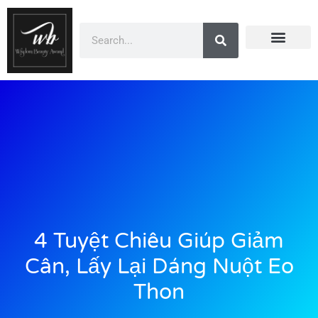
Doanh Nhân Showbiz
You Are Winner
CEO Beauty Group
Truyền Thông
4 Tuyệt Chiêu Giúp Giảm
Cân, Lấy Lại Dáng Nuột Eo
Thon