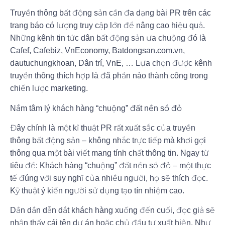
Truyền thông bất động sản cần đa dạng bài PR trên các
trang báo có lượng truy cập lớn để nâng cao hiệu quả.
Những kênh tin tức dân bất động sản ưa chuộng đó là
Cafef, Cafebiz, VnEconomy, Batdongsan.com.vn,
dautuchungkhoan, Dân trí, VnE, … Lựa chọn được kênh
truyền thông thích hợp là đã phần nào thành công trong
chiến lược marketing.
Nắm tâm lý khách hàng “chuộng” đất nền sổ đỏ
Đây chính là một kĩ thuật PR rất xuất sắc của truyền
thông bất động sản – không nhắc trực tiếp mà khơi gợi
thông qua một bài viết mang tính chất thông tin. Ngay từ
tiêu đề: Khách hàng “chuộng” đất nền sổ đỏ – một thực
tế đúng với suy nghĩ của nhiều người, họ sẽ thích đọc.
Kỹ thuật ý kiến người sử dụng tạo tín nhiệm cao.
Dần dần dẫn dắt khách hàng xuống đến cuối, đọc giả sẽ
nhận thấy cái tên dự án hoặc chủ đầu tư xuất hiện. Như