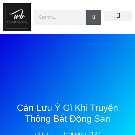
Doanh Nhân Showbiz
You Are Winner
CEO Beauty Group
Truyền Thông
Cần Lưu Ý Gì Khi Truyền
Thông Bất Động Sản
admin
February 7, 2022