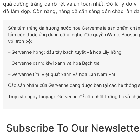
quả dưỡng trắng da rõ rệt và an toàn nhất. Đó là lý do v
đồ làm đẹp. Còn nàng, nàng đã sẵn sàng đón chào làn da
Sữa tắm trắng da hương nước hoa Gervenne là sản phẩm chăm só
tắm còn được ứng dụng công nghệ độc quyền iWhite Boosting 
với trọn bộ:
– Gervenne hồng: dâu tây bạch tuyết và hoa Lily hồng
– Gervenne xanh: kiwi xanh và hoa Bạch trà
– Gervenne tím: việt quất xanh và hoa Lan Nam Phi
Các sản phẩm của Gervenne đang được bán tại các hệ thống siê
Truy cập ngay fanpage Gervenne để cập nhật thông tin và nhận
Subscribe To Our Newslette