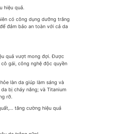
u hiệu quả.
nhiên có công dụng dưỡng trắng
i để đảm bảo an toàn với cả da
iệu quả vượt mong đợi. Được
c cô gái, công nghệ độc quyền
hỏe làn da giúp làm sáng và
 da bị cháy nắng; và Titanium
ng rỡ.
 quất,… tăng cường hiệu quả
yêu da trắng nữa!