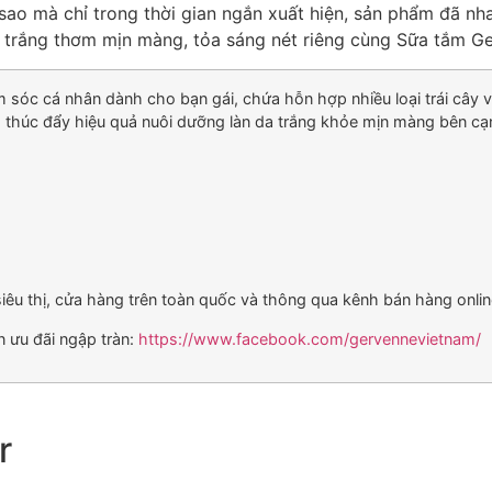
ì sao mà chỉ trong thời gian ngắn xuất hiện, sản phẩm đã nh
 trắng thơm mịn màng, tỏa sáng nét riêng cùng Sữa tắm G
c cá nhân dành cho bạn gái, chứa hỗn hợp nhiều loại trái cây và 
thúc đẩy hiệu quả nuôi dưỡng làn da trắng khỏe mịn màng bên cạn
u thị, cửa hàng trên toàn quốc và thông qua kênh bán hàng onlin
 ưu đãi ngập tràn:
https://www.facebook.com/gervennevietnam/
r