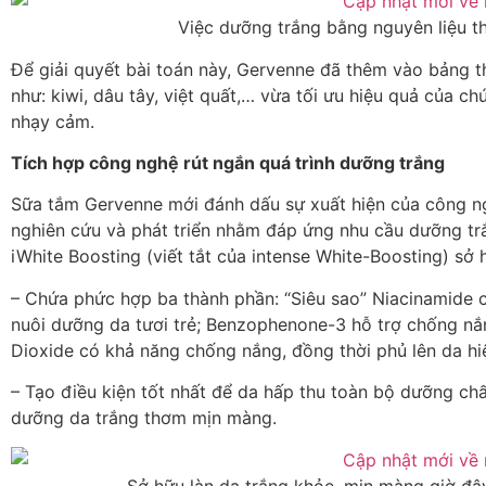
Việc dưỡng trắng bằng nguyên liệu thi
Để giải quyết bài toán này, Gervenne đã thêm vào bảng t
như: kiwi, dâu tây, việt quất,… vừa tối ưu hiệu quả của 
nhạy cảm.
Tích hợp công nghệ rút ngắn quá trình dưỡng trắng
Sữa tắm Gervenne mới đánh dấu sự xuất hiện của công ng
nghiên cứu và phát triển nhằm đáp ứng nhu cầu dưỡng trắ
iWhite Boosting (viết tắt của intense White-Boosting) sở
– Chứa phức hợp ba thành phần: “Siêu sao” Niacinamide 
nuôi dưỡng da tươi trẻ; Benzophenone-3 hỗ trợ chống nắn
Dioxide có khả năng chống nắng, đồng thời phủ lên da hiệ
– Tạo điều kiện tốt nhất để da hấp thu toàn bộ dưỡng chất
dưỡng da trắng thơm mịn màng.
Sở hữu làn da trắng khỏe, mịn màng giờ đâ