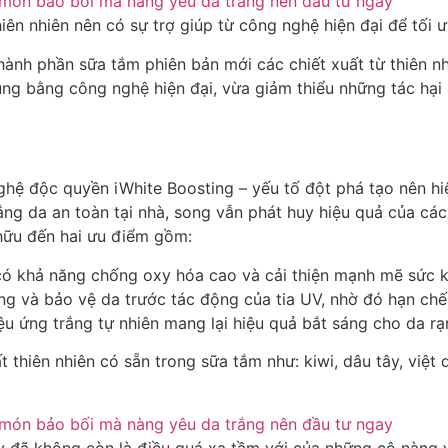
ên nhiên nên có sự trợ giúp từ công nghệ hiện đại để tối ư
hành phần sữa tắm phiên bản mới các chiết xuất từ thiên 
chúng bằng công nghệ hiện đại, vừa giảm thiểu những tác hạ
hệ độc quyền iWhite Boosting – yếu tố đột phá tạo nên h
ng da an toàn tại nhà, song vẫn phát huy hiệu quả của cá
 hữu đến hai ưu điểm gồm:
có khả năng chống oxy hóa cao và cải thiện mạnh mẽ sức k
g và bảo vệ da trước tác động của tia UV, nhờ đó hạn chế
u ứng trắng tự nhiên mang lại hiệu quả bắt sáng cho da rạ
 thiên nhiên có sẵn trong sữa tắm như: kiwi, dâu tây, việt
y đã không còn là điều quá xa tầm với của những cô nàng 