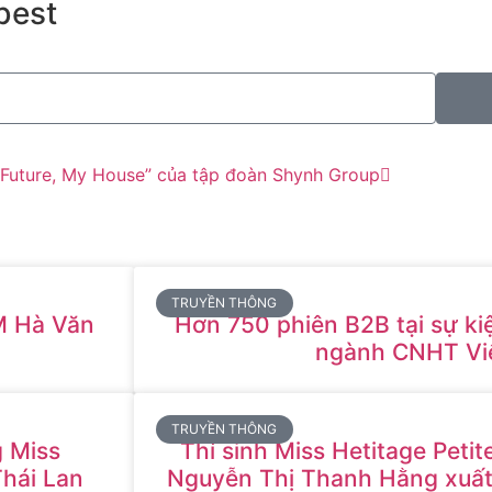
best
y Future, My House” của tập đoàn Shynh Group
TRUYỀN THÔNG
M Hà Văn
Hơn 750 phiên B2B tại sự ki
ngành CNHT Vi
TRUYỀN THÔNG
 Miss
Thí sinh Miss Hetitage Petit
Thái Lan
Nguyễn Thị Thanh Hằng xuất 