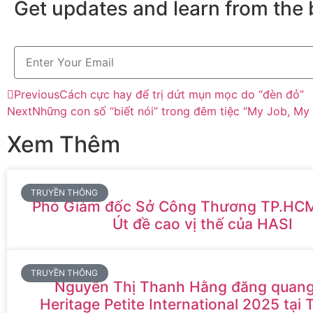
Get updates and learn from the 
Previous
Cách cực hay để trị dứt mụn mọc do “đèn đỏ”
Next
Những con số “biết nói” trong đêm tiệc “My Job, M
Xem Thêm
TRUYỀN THÔNG
Phó Giám đốc Sở Công Thương TP.HC
Út đề cao vị thế của HASI
TRUYỀN THÔNG
Nguyễn Thị Thanh Hằng đăng quang
Heritage Petite International 2025 tại 