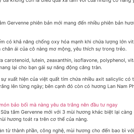
ắm Gervenne phiên bản mới mang đến nhiều phiên bản hươn
ếm có khả năng chống oxy hóa mạnh khi chứa lượng lớn vita
à chân ái của cô nàng mơ mộng, yêu thích sự trong trẻo.
carotenoid, lutein, zeaxanthin, isoflavone, polyphenol, vit
mang lại cho bạn gái sự năng động căng tràn.
sự xuất hiện của việt quất tím chứa nhiều axit salicylic có
 trắng lên từng ngày; bên cạnh đó còn có hương Lan Nam P
ì Sữa tắm Gervenne mới với 3 mùi hương khác biệt lại càng 
ùi hương toát ra trên cơ thể của nàng.
n từ thành phần, công nghệ, mùi hương cho đến bao bì v