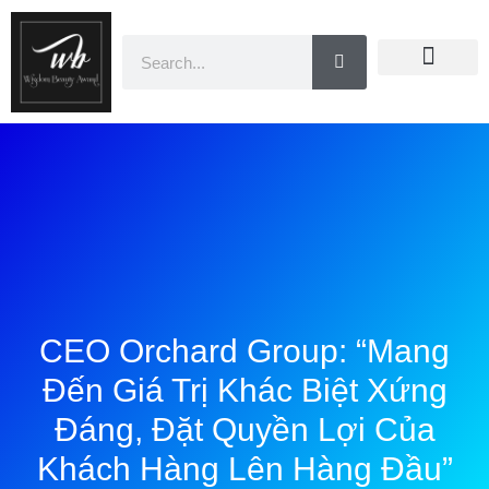
Doanh Nhân Showbiz
You Are Winner
CEO Beauty Group
Truyền Thông
CEO Orchard Group: “Mang
Đến Giá Trị Khác Biệt Xứng
Đáng, Đặt Quyền Lợi Của
Khách Hàng Lên Hàng Đầu”