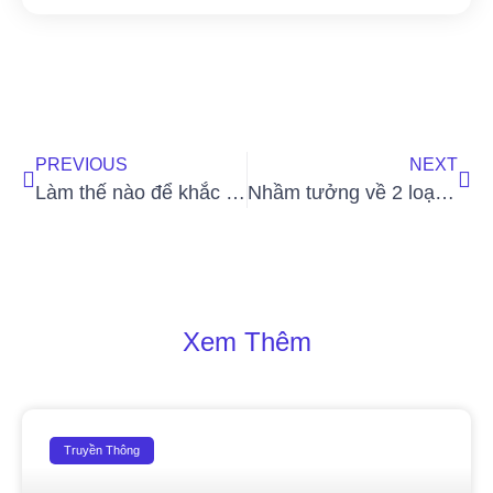
PREVIOUS
NEXT
Làm thế nào để khắc phục tình trạng sạm da, nám da cùng Glutathione Hera Diamond.?
Nhầm tưởng về 2 loại vitamin giúp mọc tóc
Xem Thêm
Truyền Thông