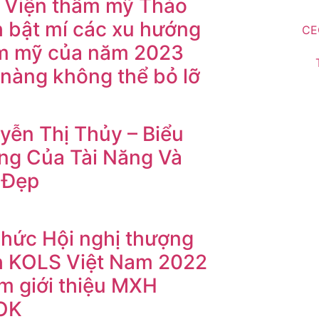
 Viện thẩm mỹ Thảo
h bật mí các xu hướng
CE
m mỹ của năm 2023
 nàng không thể bỏ lỡ
yễn Thị Thủy – Biểu
ng Của Tài Năng Và
 Đẹp
chức Hội nghị thượng
h KOLS Việt Nam 2022
m giới thiệu MXH
OK