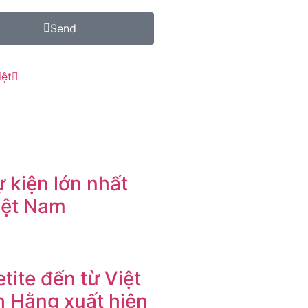
Send
iệt
 kiện lớn nhất
iệt Nam
tite đến từ Việt
 Hằng xuất hiện