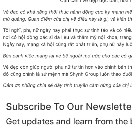
Cận cảnh vẻ đẹp độc bản, hoàn 
Vẻ đẹp có khả năng thôi thúc hành động cực kỳ mạnh mẽ
mù quáng. Quan điểm của chị về điều này là gì, và kiến 
Tôi nghĩ, phụ nữ ngày nay phải thực sự tỉnh táo và có hi
nơi có hội đồng bác sĩ da liễu và thẩm mỹ nội khoa, tran
Ngày nay, mạng xã hội cũng rất phát triển, phụ nữ hãy lu
Bên cạnh việc mang lại vẻ bể ngoài mơ ước cho các cô gái,
Vẻ đẹp còn giúp người phụ nữ tự tin hơn vào chính bản t
đó cũng chính là sứ mệnh mà Shynh Group luôn theo đuổi
Cảm ơn những chia sẻ đầy tính truyền cảm hứng của chị L
Subscribe To Our Newslette
Get updates and learn from the 