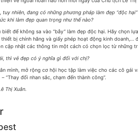
thiện vẻ ngoài hoàn hảo hơn mỗi ngày của Chủ tịch Lê Thị
, tuy nhiên, đang có những phương pháp làm đẹp “độc hại” k
thức khi làm đẹp quan trọng như thế nào?
ểu biết để không sa vào “bẫy” làm đẹp độc hại. Hãy chọn lự
g thiết bị chính hãng và giấy phép hoạt động kinh doanh,… đ
ôn cập nhật các thông tin một cách có chọn lọc từ những t
 thì vẻ đẹp có ý nghĩa gì đối với chị?
hân mình, mở rộng cơ hội học tập làm việc cho các cô gái v
 – “Thay đổi nhan sắc, chạm đến thành công”.
ê Thị Xuân.
r
best