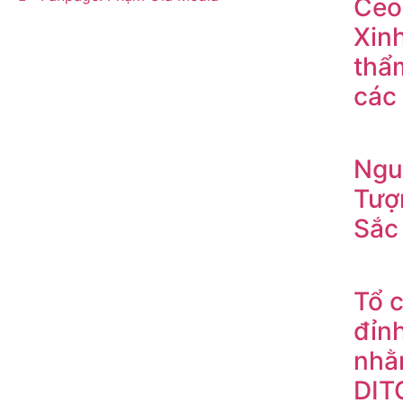
Ceo
Xin
thẩ
các
Ngu
Tượ
Sắc
Tổ 
đỉn
nhằ
DIT