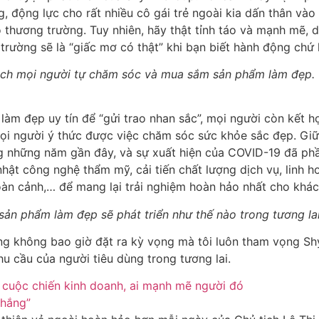
g, động lực cho rất nhiều cô gái trẻ ngoài kia dấn thân và
thương trường. Tuy nhiên, hãy thật tỉnh táo và mạnh mẽ, da
g trường sẽ là “giấc mơ có thật” khi bạn biết hành động ch
ách mọi người tự chăm sóc và mua sắm sản phẩm làm đẹp. C
àm đẹp uy tín để “gửi trao nhan sắc”, mọi người còn kết h
ọi người ý thức được việc chăm sóc sức khỏe sắc đẹp. Gi
ong những năm gần đây, và sự xuất hiện của COVID-19 đã p
ật công nghệ thẩm mỹ, cải tiến chất lượng dịch vụ, linh ho
àn cảnh,… để mang lại trải nghiệm hoàn hảo nhất cho khác
ản phẩm làm đẹp sẽ phát triển như thế nào trong tương la
cũng không bao giờ đặt ra kỳ vọng mà tôi luôn tham vọng 
u cầu của người tiêu dùng trong tương lai.