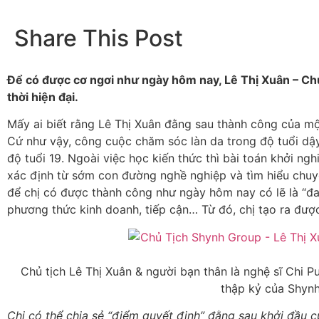
Share This Post
Để có được cơ ngơi như ngày hôm nay, Lê Thị Xuân – Ch
thời hiện đại.
Mấy ai biết rằng Lê Thị Xuân đằng sau thành công của một bà
Cứ như vậy, công cuộc chăm sóc làn da trong độ tuổi dậy 
độ tuổi 19. Ngoài việc học kiến thức thì bài toán khởi ngh
xác định từ sớm con đường nghề nghiệp và tìm hiểu chuye
để chị có được thành công như ngày hôm nay có lẽ là “đa
phương thức kinh doanh, tiếp cận… Từ đó, chị tạo ra được
Chủ tịch Lê Thị Xuân & người bạn thân là nghệ sĩ Chi P
thập kỷ của Shynh
Chị có thể chia sẻ “điểm quyết định” đằng sau khởi đầ