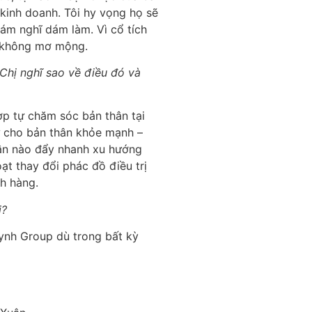
o kinh doanh. Tôi hy vọng họ sẽ
́m nghĩ dám làm. Vì cổ tích
ứ không mơ mộng.
hị nghĩ sao về điều đó và
ợp tự chăm sóc bản thân tại
ữ cho bản thân khỏe mạnh –
hần nào đẩy nhanh xu hướng
ạt thay đổi phác đồ điều trị
h hàng.
i?
Shynh Group dù trong bất kỳ