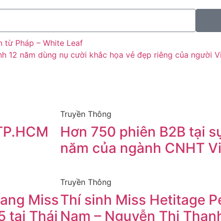
 từ Pháp – White Leaf
nh 12 năm dùng nụ cười khắc họa vẻ đẹp riêng của người V
Truyền Thông
 TP.HCM
Hơn 750 phiên B2B tại sự
I
năm của ngành CNHT V
Truyền Thông
ang Miss
Thí sinh Miss Hetitage Pe
5 tại Thái
Nam – Nguyễn Thị Thanh