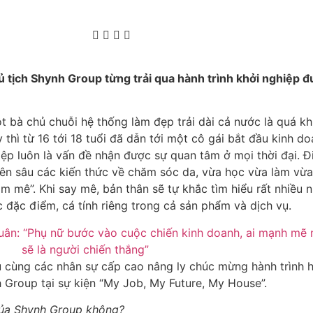
ủ tịch Shynh Group từng trải qua hành trình khởi nghiệp đu
 chủ chuỗi hệ thống làm đẹp trải dài cả nước là quá khứ
thì từ 16 tới 18 tuổi đã dẫn tới một cô gái bắt đầu kinh 
iệp luôn là vấn đề nhận được sự quan tâm ở mọi thời đại. 
̂n sâu các kiến thức về chăm sóc da, vừa học vừa làm vừ
m mê”. Khi say mê, bản thân sẽ tự khắc tìm hiểu rất nhiều 
 đặc điểm, cá tính riêng trong cả sản phẩm và dịch vụ.
u cùng các nhân sự cấp cao nâng ly chúc mừng hành trình hì
 Group tại sự kiện “My Job, My Future, My House”.
u của Shynh Group không?