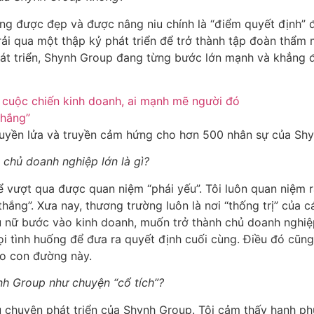
được đẹp và được nâng niu chính là “điểm quyết định” đ
i qua một thập kỷ phát triển để trở thành tập đoàn thẩm
át triển, Shynh Group đang từng bước lớn mạnh và khẳng địn
truyền lửa và truyền cảm hứng cho hơn 500 nhân sự của Sh
h chủ doanh nghiệp lớn là gì?
để vượt qua được quan niệm “phái yếu”. Tôi luôn quan niệm
thắng”. Xưa nay, thương trường luôn là nơi “thống trị” của
phụ nữ bước vào kinh doanh, muốn trở thành chủ doanh nghi
 mọi tình huống để đưa ra quyết định cuối cùng. Điều đó cũ
ào con đường này.
ynh Group như chuyện “cổ tích”?
u chuyện phát triển của Shynh Group. Tôi cảm thấy hạnh phúc,