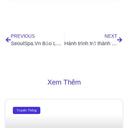
PREVIOUS
NEXT
SeoulSpa.Vn Bảo Lộc và Đà Lạt tái định vị thương hiệu thành Thẩm mỹ viện Seoul Center với sứ mệnh “Phụng sự từ tâm”
Hành trình trở thành Quán quân Giải phun xăm mở rộng 2023 của Master Lyly từ To Uyen Eyebrows & Beauty
Xem Thêm
Truyền Thông