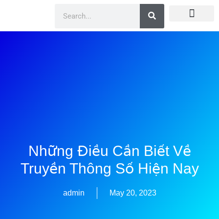
Doanh Nhân Showbiz
You Are Winner
CEO Beauty Group
Truyền Thông
Những Điều Cần Biết Về
Truyền Thông Số Hiện Nay
admin
May 20, 2023