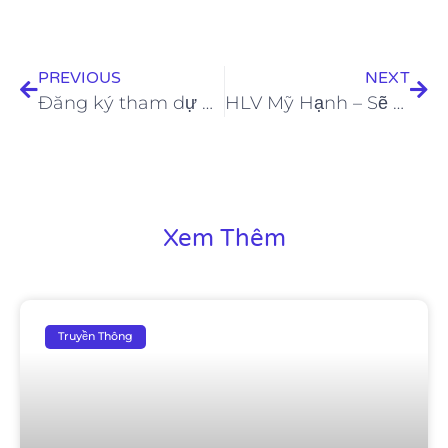
PREVIOUS
NEXT
Đăng ký tham dự Dự án Người Mẫu Toàn Năng 2021 – Cơ hội mở hướng tương lai
HLV Mỹ Hạnh – Sẽ không khoan nhượng với bất kỳ HLV nào tại dự án tìm kiếm Người Mẫu Toàn Năng
Xem Thêm
Truyền Thông