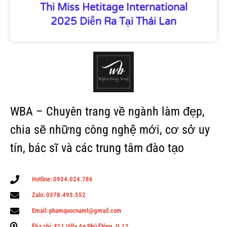
Thi Miss Hetitage International
2025 Diễn Ra Tại Thái Lan
WBA – Chuyên trang về ngành làm đẹp,
chia sẽ những công nghệ mới, cơ sở uy
tín, bác sĩ và các trung tâm đào tạo
Hotline: 0934.024.786
Zalo: 0378.493.552
Email: phamquocnamt@gmail.com
Địa chỉ: E11 Villa An Phú Đông, Q.12