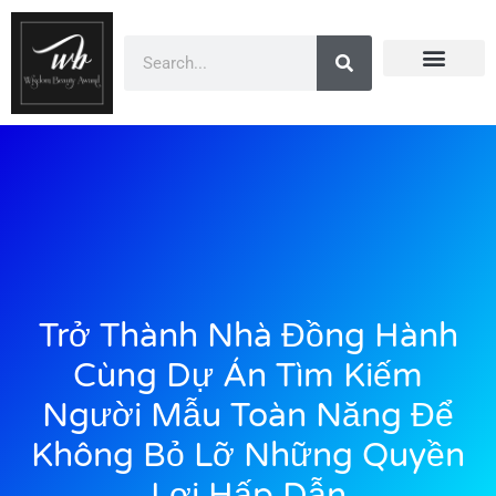
Doanh Nhân Showbiz
You Are Winner
CEO Beauty Group
Truyền Thông
Trở Thành Nhà Đồng Hành
Cùng Dự Án Tìm Kiếm
Người Mẫu Toàn Năng Để
Không Bỏ Lỡ Những Quyền
Lợi Hấp Dẫn