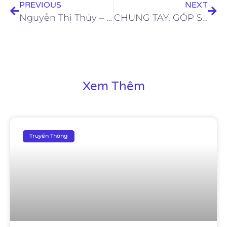
PREVIOUS
NEXT
Nguyễn Thị Thủy – Biểu Tượng Của Tài Năng Và Sắc Đẹp
CHUNG TAY, GÓP SỨC LÀM SÂU SẮC HƠN TÌNH HỮU NGHỊ VIỆT – LÀO
Xem Thêm
Truyền Thông