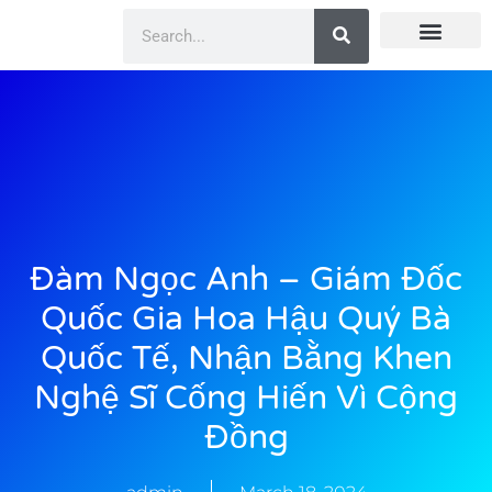
Doanh Nhân Showbiz
You Are Winner
CEO Beauty Group
Truyền Thông
Đàm Ngọc Anh – Giám Đốc
Quốc Gia Hoa Hậu Quý Bà
Quốc Tế, Nhận Bằng Khen
Nghệ Sĩ Cống Hiến Vì Cộng
Đồng