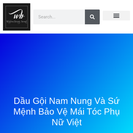
Doanh Nhân Showbiz
You Are Winner
CEO Beauty Group
Truyền Thông
Dầu Gội Nam Nung Và Sứ
Mệnh Bảo Vệ Mái Tóc Phụ
Nữ Việt