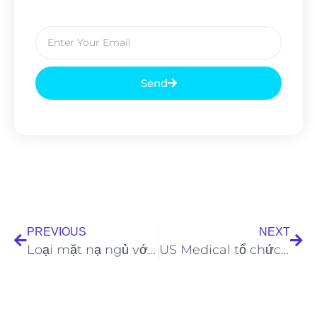
Send
PREVIOUS
NEXT
Loại mặt nạ ngủ với 2 thành phần tự chế giúp da mềm mại
US Medical tổ chức chương trình Chia sẻ cơ hội – Kết nối thành công “vì sức khỏe người Việt”