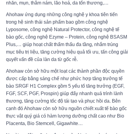
nhăn, mụn, thâm nám, lão hoá, da tổn thương,…
Ahohaw ứng dụng những công nghệ y khoa tiên tiến
trong hệ sinh thái sản phẩm bao gồm công nghệ
Lyposome, công nghệ Natural Protector, công nghệ tế
bào gốc, công nghệ Ezyme – Protein, công nghệ BSASM
Plus,… giúp hoạt chất thẩm thấu đa tầng, nhắm trúng
mục tiêu trị liệu, tăng cường hiệu quả tối ưu, tấn công giải
quyết vấn đề của làn da từ gốc rễ.
Ahohaw còn sở hữu một loạt các thành phần độc quyền
được cấp bằng sáng chế như phức hợp tăng trưởng tế
bào SRGF H1 Complex gồm 5 yếu tố tăng trưởng (EGF,
FGF, SCF, PGF, Prospin) giúp đẩy nhanh quá trình lành
thương, tăng cường tốc độ tái tạo và phục hồi da. Bên
cạnh đó Ahohaw còn sở hữu nguồn chiết xuất tế bào gốc
thực vật quý giá có hàm lượng dưỡng chất cao như Bio
Placenta, Bio Stemcell, Gigawhite…