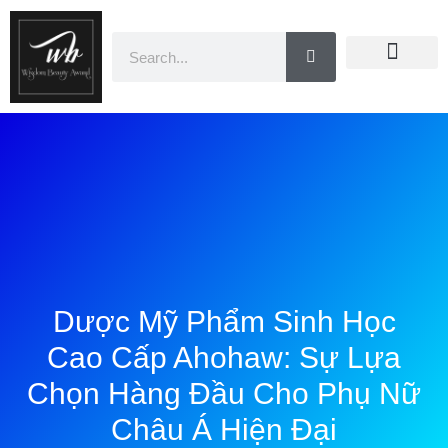
Doanh Nhân Showbiz
You Are Winner
CEO Beauty Group
Truyền Thông
Dược Mỹ Phẩm Sinh Học
Cao Cấp Ahohaw: Sự Lựa
Chọn Hàng Đầu Cho Phụ Nữ
Châu Á Hiện Đại