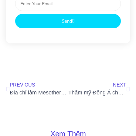
Send
PREVIOUS
NEXT
Địa chỉ làm Mesotherapy uy tín giá ưu đãi tại TP.HCM – Bống Spa & Clinic
Thẩm mỹ Đông Á chơi lớn: Tặng 11 chỉ vàng 9.999 và hàng ngàn lì xì giá trị
Xem Thêm