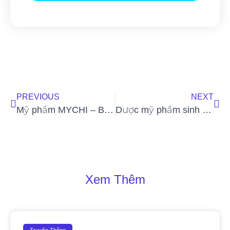
PREVIOUS
NEXT
Mỹ phẩm MYCHI – Bí quyết giữ gìn sắc đẹp cho phụ nữ hiện đại
Dược mỹ phẩm sinh học cao cấp Ahohaw: sự lựa chọn hàng đầu cho phụ nữ Châu Á hiện đại
Xem Thêm
Truyền Thông