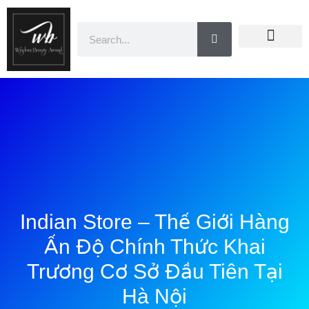
Doanh Nhân Showbiz
You Are Winner
CEO Beauty Group
Truyền Thông
Indian Store – Thế Giới Hàng
Ấn Độ Chính Thức Khai
Trương Cơ Sở Đầu Tiên Tại
Hà Nội