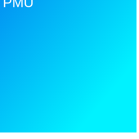
l PMU