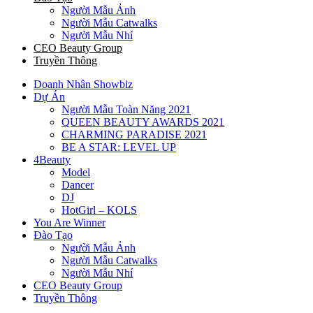
Người Mẫu Ảnh
Người Mẫu Catwalks
Người Mẫu Nhí
CEO Beauty Group
Truyền Thông
Doanh Nhân Showbiz
Dự Án
Người Mẫu Toàn Năng 2021
QUEEN BEAUTY AWARDS 2021
CHARMING PARADISE 2021
BE A STAR: LEVEL UP
4Beauty
Model
Dancer
DJ
HotGirl – KOLS
You Are Winner
Đào Tạo
Người Mẫu Ảnh
Người Mẫu Catwalks
Người Mẫu Nhí
CEO Beauty Group
Truyền Thông