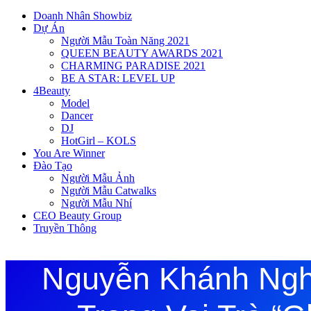
Doanh Nhân Showbiz
Dự Án
Người Mẫu Toàn Năng 2021
QUEEN BEAUTY AWARDS 2021
CHARMING PARADISE 2021
BE A STAR: LEVEL UP
4Beauty
Model
Dancer
DJ
HotGirl – KOLS
You Are Winner
Đào Tạo
Người Mẫu Ảnh
Người Mẫu Catwalks
Người Mẫu Nhí
CEO Beauty Group
Truyền Thông
Nguyễn Khánh Ngh