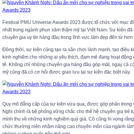
Festival PMU Universe Awards 2023 được tổ chức với mục đí
nhất trong ngành phun xăm thẩm mỹ tại Việt Nam. Sự kiện đã q
chuyên gia uy tín hàng đầu trong lĩnh vực làm đẹp đến từ hơn 3
Đồng thời, sự kiện cũng tạo ra sân chơi lành mạnh, tạo điều kiệ
kinh nghiệm cho những ai yêu thích, đam mê đang hoạt động
tế. Không chỉ những chuyên gia hàng đầu góp mặt, ngay cả các
mỹ cũng đã có cơ hội được giao lưu tại sự kiện đặc biệt này.
Quy mô đẳng cấp của sự kiện vừa qua, được góp phần trong va
Nghi chính là bệ phóng vững chắc cho thế hệ chuyên gia trẻ 
mình thu về những kinh nghiệm quý giá. Cô cũng hi vọng rằn
chức thường niên nhằm nâng cao chuyên môn của ngành làm
những cường quốc trên thế giới.