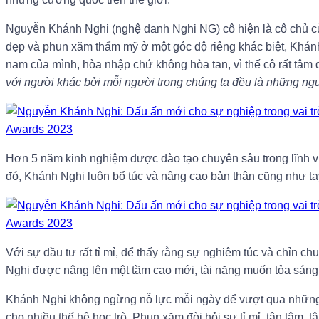
Nguyễn Khánh Nghi (nghệ danh Nghi NG) cô hiện là cô chủ củ
đẹp và phun xăm thẩm mỹ ở một góc độ riêng khác biệt, Khánh
nam của mình, hòa nhập chứ không hòa tan, vì thế cô rất tâm
với người khác bởi mỗi người trong chúng ta đều là những ngư
Hơn 5 năm kinh nghiệm được đào tạo chuyên sâu trong lĩnh v
đó, Khánh Nghi luôn bổ túc và nâng cao bản thân cũng như ta
Với sự đầu tư rất tỉ mỉ, để thấy rằng sự nghiêm túc và chỉn
Nghi được nâng lên một tầm cao mới, tài năng muốn tỏa sáng 
Khánh Nghi không ngừng nỗ lực mỗi ngày để vượt qua những 
cho nhiều thế hệ học trò. Phun xăm đòi hỏi sự tỉ mỉ, tận tâm, tậ