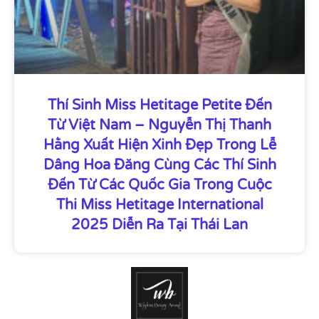
Thí Sinh Miss Hetitage Petite Đến
Từ Việt Nam – Nguyễn Thị Thanh
Hằng Xuất Hiện Xinh Đẹp Trong Lễ
Dâng Hoa Đăng Cùng Các Thí Sinh
Đến Từ Các Quốc Gia Trong Cuộc
Thi Miss Hetitage International
2025 Diễn Ra Tại Thái Lan