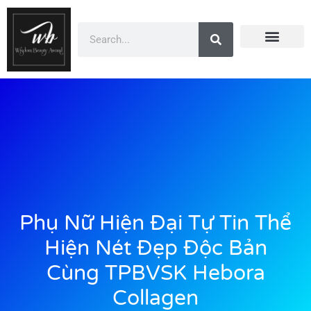
Doanh Nhân Showbiz
Dự Án
You Are Winner
Đào Tạo
CEO Beauty Group
Truyền Thông
Phụ Nữ Hiện Đại Tự Tin Thể
Hiện Nét Đẹp Độc Bản
Cùng TPBVSK Hebora
Collagen