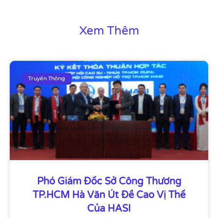
Xem Thêm
Truyền Thông
Phó Giám Đốc Sở Công Thương
TP.HCM Hà Văn Út Đề Cao Vị Thế
Của HASI