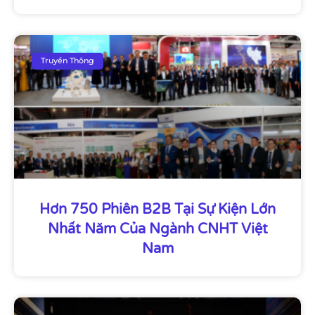
Truyền Thông
Hơn 750 Phiên B2B Tại Sự Kiện Lớn
Nhất Năm Của Ngành CNHT Việt
Nam