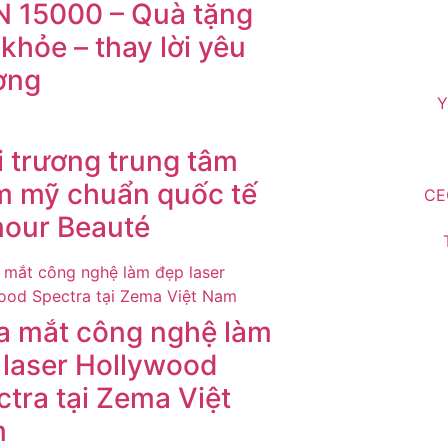
 15000 – Quà tặng
khỏe – thay lời yêu
ơng
Y
i trương trung tâm
m mỹ chuẩn quốc tế
CE
mour Beauté
ra mắt công nghệ làm
 laser Hollywood
tra tại Zema Việt
m