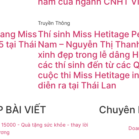
I
năm của ngành CNHT V
Truyền Thông
ang Miss
Thí sinh Miss Hetitage Pe
5 tại Thái
Nam – Nguyễn Thị Thanh
xinh đẹp trong lễ dâng 
các thí sinh đến từ các 
cuộc thi Miss Hetitage i
diễn ra tại Thái Lan
 BÀI VIẾT
Chuyên
Doa