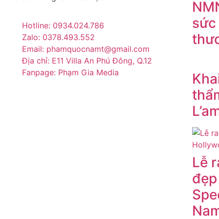
NMN
sức 
Hotline: 0934.024.786
thư
Zalo: 0378.493.552
Email: phamquocnamt@gmail.com
Địa chỉ: E11 Villa An Phú Đông, Q.12
Fanpage: Phạm Gia Media
Kha
thẩ
L’a
Lễ 
đẹp
Spec
Na