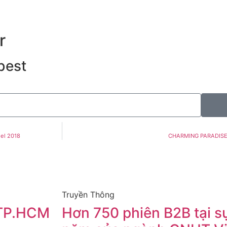
r
best
el 2018
CHARMING PARADIS
Truyền Thông
 TP.HCM
Hơn 750 phiên B2B tại sự