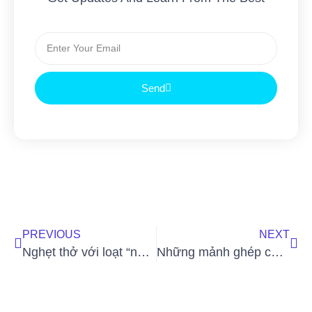
Send
PREVIOUS
NEXT
Nghẹt thở với loạt “nội chiến” ngay tại Vòng Casting đợt 1 của “Dự án Tìm Kiếm Người Mẫu Toàn Năng 2021”
Những mảnh ghép cuối cùng của Dự án Tìm Kiếm Người Mẫu Toàn Năng 2021