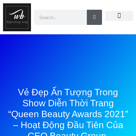
Doanh Nhân Showbiz
You Are Winner
CEO Beauty Group
Truyền Thông
Vẻ Đẹp Ấn Tượng Trong
Show Diễn Thời Trang
“Queen Beauty Awards 2021”
– Hoạt Động Đầu Tiên Của
CEO Beauty Group.