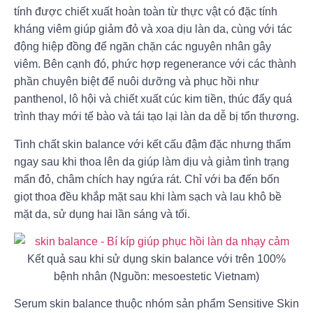
tính được chiết xuất hoàn toàn từ thực vật có đặc tính
kháng viêm giúp giảm đỏ và xoa dịu làn da, cùng với tác
động hiệp đồng để ngăn chặn các nguyên nhân gây
viêm. Bên cạnh đó, phức hợp regenerance với các thành
phần chuyên biệt để nuôi dưỡng và phục hồi như
panthenol, lô hội và chiết xuất cúc kim tiền, thúc đẩy quá
trình thay mới tế bào và tái tạo lại làn da dễ bị tổn thương.
Tinh chất skin balance với kết cấu đậm đặc nhưng thấm
ngay sau khi thoa lên da giúp làm dịu và giảm tình trạng
mẩn đỏ, châm chích hay ngứa rát. Chỉ với ba đến bốn
giọt thoa đều khắp mặt sau khi làm sạch và lau khô bề
mặt da, sử dụng hai lần sáng và tối.
Kết quả sau khi sử dụng skin balance với trên 100%
bệnh nhân (Nguồn: mesoestetic Vietnam)
Serum skin balance thuộc nhóm sản phẩm Sensitive Skin