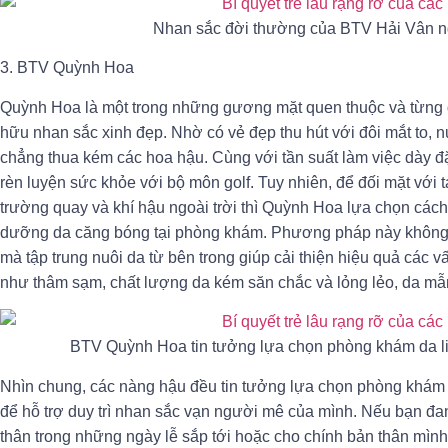
Nhan sắc đời thường của BTV Hải Vân n
3. BTV Quỳnh Hoa
Quỳnh Hoa là một trong những gương mặt quen thuộc và từng đư
hữu nhan sắc xinh đẹp. Nhờ có vẻ đẹp thu hút với đôi mắt to, 
chẳng thua kém các hoa hậu. Cùng với tần suất làm việc dày đ
rèn luyện sức khỏe với bộ môn golf. Tuy nhiên, để đối mặt với 
trường quay và khí hậu ngoài trời thì Quỳnh Hoa lựa chọn các
dưỡng da căng bóng tại phòng khám. Phương pháp này không t
mà tập trung nuôi da từ bên trong giúp cải thiện hiệu quả các 
như thâm sạm, chất lượng da kém săn chắc và lỏng lẻo, da mẫ
BTV Quỳnh Hoa tin tưởng lựa chọn phòng khám da li
Nhìn chung, các nàng hậu đều tin tưởng lựa chọn phòng khám
để hỗ trợ duy trì nhan sắc vạn người mê của mình. Nếu bạn 
thân trong những ngày lễ sắp tới hoặc cho chính bản thân mìn