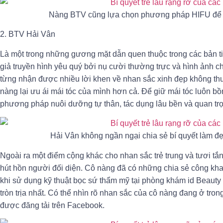
Nàng BTV cũng lựa chọn phương pháp HIFU để d
2. BTV Hải Vân
Là một trong những gương mặt dẫn quen thuộc trong các bản t
giả truyền hình yêu quý bởi nụ cười thường trực và hình ảnh c
từng nhận được nhiều lời khen về nhan sắc xinh đẹp không th
nàng lại ưu ái mái tóc của mình hơn cả. Để giữ mái tóc luôn 
phương pháp nuôi dưỡng tự thân, tác dụng lâu bền và quan trọ
Hải Vân không ngần ngại chia sẻ bí quyết làm đ
Ngoài ra một điểm cộng khác cho nhan sắc trẻ trung và tươi tắ
hút hồn người đối diện. Cô nàng đã có những chia sẻ công kha
khi sử dụng kỹ thuật bọc sứ thẩm mỹ tại phòng khám id Beauty 
tròn trịa nhất. Có thể nhìn rõ nhan sắc của cô nàng đang ở tro
được đăng tải trên Facebook.