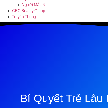
Người Mẫu Nhí
CEO Beauty Group
Truyền Thông
Bí Quyết Trẻ Lâu