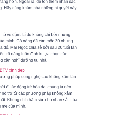
 màng hơn. Ngoài ra, để tôn thêm nhan sắc
êng. Hãy cùng khám phá những bí quyết này
 tô vẽ đậm. Lí do không chỉ bởi những
 của mình. Cô nàng đã cán mốc 30 nhưng
a đó. Mai Ngọc chia sẻ bởi sau 20 tuổi làn
n cô nàng luôn định kì lựa chọn các
 cần nghỉ dưỡng tại nhà.
 phương pháp công nghệ cao không xâm lấn
ới đi tác động trẻ hóa da, chúng ta nên
 sự hỗ trợ từ các phương pháp không xâm
 nhất. Không chỉ chăm sóc cho nhan sắc của
g mẹ của mình.