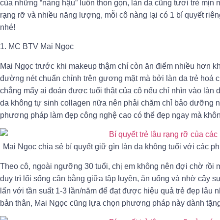
của những “nàng hậu” luôn thon gọn, làn da cũng tươi trẻ mịn
rạng rỡ và nhiều năng lượng, mỗi cô nàng lại có 1 bí quyết ri
nhé!
1. MC BTV Mai Ngọc
Mai Ngọc trước khi makeup thậm chí còn ăn điểm nhiều hơn khi
đường nét chuẩn chỉnh trên gương mặt mà bởi làn da trẻ hoá
chẳng mấy ai đoán được tuổi thật của cô nếu chỉ nhìn vào làn d
da không tự sinh collagen nữa nên phải chăm chỉ bảo dưỡng nê
phương pháp làm đẹp công nghệ cao có thể đẹp ngay mà không
Mai Ngọc chia sẻ bí quyết giữ gìn làn da không tuổi với các
Theo cô, ngoài ngưỡng 30 tuổi, chị em không nên đợi chờ rồi m
duy trì lối sống cân bằng giữa tập luyện, ăn uống và nhờ cậy
lấn với tần suất 1-3 lần/năm để đạt được hiệu quả trẻ đẹp lâu
bản thân, Mai Ngọc cũng lựa chọn phương pháp này dành tặn