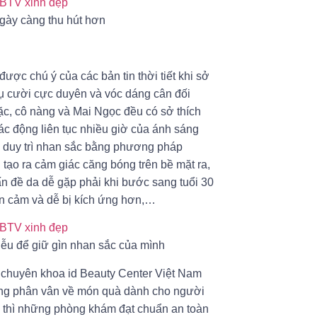
gày càng thu hút hơn
ợc chú ý của các bản tin thời tiết khi sở
nụ cười cực duyên và vóc dáng cân đối
ặc, cô nàng và Mai Ngọc đều có sở thích
tác động liên tục nhiều giờ của ánh sáng
h duy trì nhan sắc bằng phương pháp
ạo ra cảm giác căng bóng trên bề mặt ra,
vấn đề da dễ gặp phải khi bước sang tuổi 30
n cảm và dễ bị kích ứng hơn,…
ễu để giữ gìn nhan sắc của mình
 chuyên khoa id Beauty Center Việt Nam
đang phân vân về món quà dành cho người
h thì những phòng khám đạt chuẩn an toàn