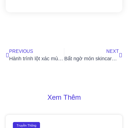
PREVIOUS
NEXT
Hành trình lột xác mùa 6 chính thức khởi động: 2 phiên bản trong một chương trình, mở ra cơ hội “lột xác, đổi đời”
Bất ngờ món skincare không thể thiếu của DV Quỳnh Lương: Ngon – bổ – rẻ, chị em nào cũng có thể thử
Xem Thêm
Truyền Thông