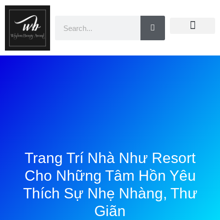
Doanh Nhân Showbiz
You Are Winner
CEO Beauty Group
Truyền Thông
Trang Trí Nhà Như Resort
Cho Những Tâm Hồn Yêu
Thích Sự Nhẹ Nhàng, Thư
Giãn