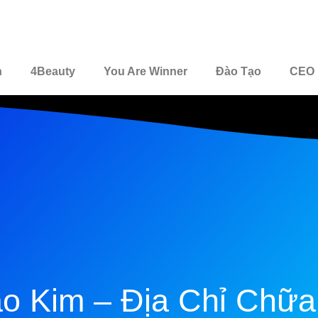
n
4Beauty
You Are Winner
Đào Tạo
CEO 
o Kim – Địa Chỉ Chữa