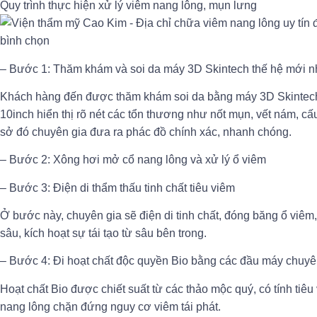
Quy trình thực hiện xử lý viêm nang lông, mụn lưng
– Bước 1: Thăm khám và soi da máy 3D Skintech thế hệ mới n
Khách hàng đến được thăm khám soi da bằng máy 3D Skintech
10inch hiển thị rõ nét các tổn thương như nốt mụn, vết nám, cấ
sở đó chuyên gia đưa ra phác đồ chính xác, nhanh chóng.
– Bước 2: Xông hơi mở cổ nang lông và xử lý ổ viêm
– Bước 3: Điện di thẩm thấu tinh chất tiêu viêm
Ở bước này, chuyên gia sẽ điện di tinh chất, đóng băng ổ viêm
sâu, kích hoạt sự tái tạo từ sâu bên trong.
– Bước 4: Đi hoạt chất độc quyền Bio bằng các đầu máy chuy
Hoạt chất Bio được chiết suất từ các thảo mộc quý, có tính tiêu
nang lông chặn đứng nguy cơ viêm tái phát.