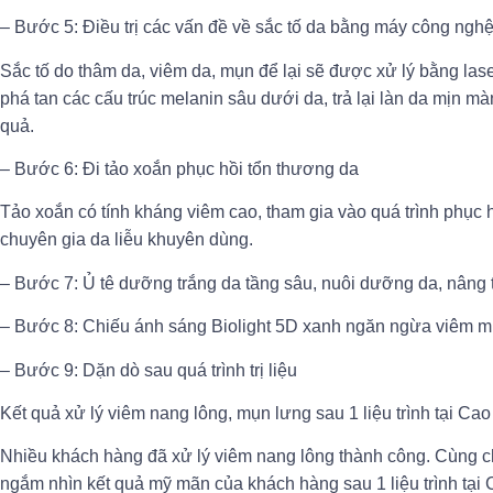
– Bước 5: Điều trị các vấn đề về sắc tố da bằng máy công ngh
Sắc tố do thâm da, viêm da, mụn để lại sẽ được xử lý bằng las
phá tan các cấu trúc melanin sâu dưới da, trả lại làn da mịn mà
quả.
– Bước 6: Đi tảo xoắn phục hồi tổn thương da
Tảo xoắn có tính kháng viêm cao, tham gia vào quá trình phục h
chuyên gia da liễu khuyên dùng.
– Bước 7: Ủ tê dưỡng trắng da tầng sâu, nuôi dưỡng da, nân
– Bước 8: Chiếu ánh sáng Biolight 5D xanh ngăn ngừa viêm mụ
– Bước 9: Dặn dò sau quá trình trị liệu
Kết quả xử lý viêm nang lông, mụn lưng sau 1 liệu trình tại Ca
Nhiều khách hàng đã xử lý viêm nang lông thành công. Cùng 
ngắm nhìn kết quả mỹ mãn của khách hàng sau 1 liệu trình tại