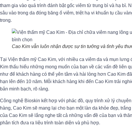
tham gia vào quá trình đánh bật gốc viêm từ trung bì và hạ bì.
sâu vào trong da đóng băng ổ viêm, triệt hạ vi khuẩn tụ cầu và
trong.
Cao Kim vẫn luôn nhận được sự tin tưởng và tình yêu th
Tại Viện thẩm mỹ Cao Kim, với nhiều ca viêm da và mụn lưng đ
Kim thấu hiểu những mong muốn của bạn về các vấn đề liên qu
như để khách hàng có thể yên tâm và hài lòng hơn Cao Kim đ
hạn lên đến 10 năm. Mỗi khách hàng khi đến Cao Kim trải ngh
bản minh bạch, rõ ràng.
Công nghệ Bioskin kết hợp với phác đồ, quy trình xử lý chuyên 
hàng, Cao Kim sẽ mang lại cho bạn một làn da khỏe đẹp, trắng 
của Cao Kim sẽ lắng nghe tất cả những vấn đề của bạn và thăm
phân tích đưa ra liệu trình toàn diện và phù hợp.