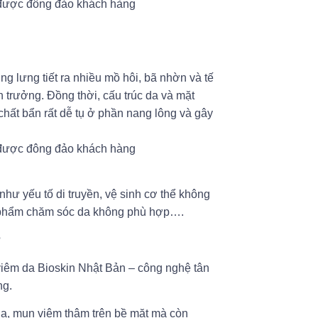
g lưng tiết ra nhiều mồ hôi, bã nhờn và tế
nh trưởng. Đồng thời, cấu trúc da và mặt
ất bẩn rất dễ tụ ở phần nang lông và gây
hư yếu tố di truyền, vệ sinh cơ thể không
ản phẩm chăm sóc da không phù hợp….
?
viêm da Bioskin Nhật Bản – công nghệ tân
ng.
da, mụn viêm thâm trên bề mặt mà còn