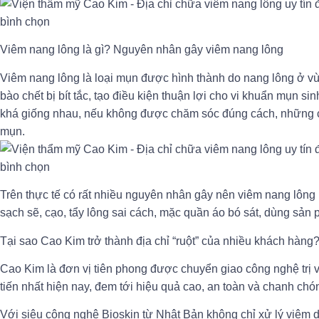
Viêm nang lông là gì? Nguyên nhân gây viêm nang lông
Viêm nang lông là loại mụn được hình thành do nang lông ở vùn
bào chết bị bít tắc, tạo điều kiện thuận lợi cho vi khuẩn mụn si
khá giống nhau, nếu không được chăm sóc đúng cách, những ch
mụn.
Trên thực tế có rất nhiều nguyên nhân gây nên viêm nang lông n
sạch sẽ, cạo, tẩy lông sai cách, mặc quần áo bó sát, dùng s
Tại sao Cao Kim trở thành địa chỉ “ruột” của nhiều khách hàng
Cao Kim là đơn vị tiên phong được chuyển giao công nghệ trị 
tiến nhất hiện nay, đem tới hiệu quả cao, an toàn và chanh chó
Với siêu công nghệ Bioskin từ Nhật Bản không chỉ xử lý viêm 