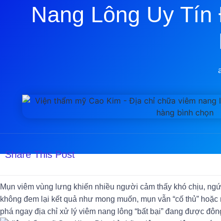
Nang Lông Uy Tín
Share This Post
Mụn viêm vùng lưng khiến nhiều người cảm thấy khó chịu, ngứ
không đem lại kết quả như mong muốn, mụn vẫn “cố thủ” hoặc m
phá ngay địa chỉ xử lý viêm nang lông “bất bại” đang được đô