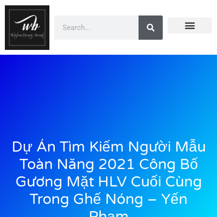
Doanh Nhân Showbiz
You Are Winner
CEO Beauty Group
Truyền Thông
Dự Án Tìm Kiếm Người Mẫu
Toàn Năng 2021 Công Bố
Gương Mặt HLV Cuối Cùng
Trong Ghế Nóng – Yến
Phạm