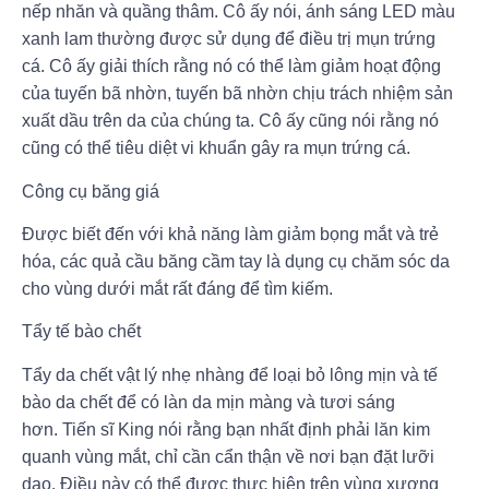
nếp nhăn và quầng thâm. Cô ấy nói, ánh sáng LED màu
xanh lam thường được sử dụng để điều trị mụn trứng
cá. Cô ấy giải thích rằng nó có thể làm giảm hoạt động
của tuyến bã nhờn, tuyến bã nhờn chịu trách nhiệm sản
xuất dầu trên da của chúng ta. Cô ấy cũng nói rằng nó
cũng có thể tiêu diệt vi khuẩn gây ra mụn trứng cá.
Công cụ băng giá
Được biết đến với khả năng làm giảm bọng mắt và trẻ
hóa, các quả cầu băng cầm tay là dụng cụ chăm sóc da
cho vùng dưới mắt rất đáng để tìm kiếm.
Tẩy tế bào chết
Tẩy da chết vật lý nhẹ nhàng để loại bỏ lông mịn và tế
bào da chết để có làn da mịn màng và tươi sáng
hơn. Tiến sĩ King nói rằng bạn nhất định phải lăn kim
quanh vùng mắt, chỉ cần cẩn thận về nơi bạn đặt lưỡi
dao. Điều này có thể được thực hiện trên vùng xương