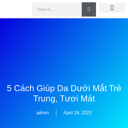
Doanh Nhân Showbiz
You Are Winner
CEO Beauty Group
Truyền Thông
5 Cách Giúp Da Dưới Mắt Trẻ
Trung, Tươi Mát
admin
April 18, 2023