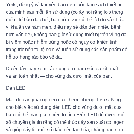
York , đồng ý và khuyên bạn nên luôn làm sạch thiết bị
của mình sau mỗi lần sử dụng (cô ấy nói rằng lớp trang
điểm, tế bào da chết, bã nhờn, v.v. có thể tích tụ và chứa
vi khuẩn và nấm men, điều này sẽ dẫn đến nhiều bệnh
hơn vấn đề), không bao giờ sử dụng thiết bị trên vùng da
bị viêm hoặc nhiễm trùng hoặc có nguy cơ khiến tình
trạng trở nên tồi tệ hơn và luôn sử dụng các sản phẩm để
hỗ trợ hàng rào bảo vệ da.
Dưới đây, hãy xem các công cụ chăm sóc da tốt nhất —
và an toàn nhất — cho vùng da dưới mắt của bạn.
Đèn LED
Mặc dù cần phải nghiên cứu thêm, nhưng Tiến sĩ King
cho biết việc sử dụng đèn LED cho vùng dưới mắt của
bạn có thể mang lại nhiều lợi ích. Đèn LED đỏ được một
số chuyên gia tin rằng có thể thúc đẩy sản xuất collagen
và giúp đẩy lùi một số dấu hiệu lão hóa, chẳng hạn như