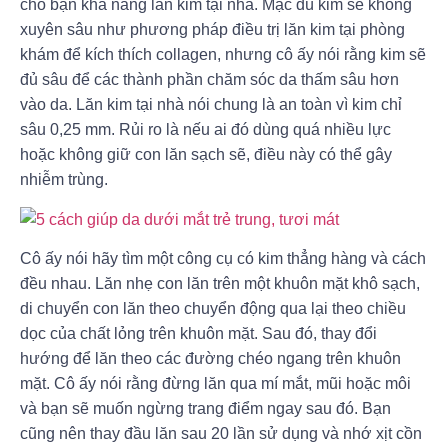
cho bạn khả năng lăn kim tại nhà. Mặc dù kim sẽ không
xuyên sâu như phương pháp điều trị lăn kim tại phòng
khám để kích thích collagen, nhưng cô ấy nói rằng kim sẽ
đủ sâu để các thành phần chăm sóc da thấm sâu hơn
vào da. Lăn kim tại nhà nói chung là an toàn vì kim chỉ
sâu 0,25 mm. Rủi ro là nếu ai đó dùng quá nhiều lực
hoặc không giữ con lăn sạch sẽ, điều này có thể gây
nhiễm trùng.
Cô ấy nói hãy tìm một công cụ có kim thẳng hàng và cách
đều nhau. Lăn nhẹ con lăn trên một khuôn mặt khô sạch,
di chuyển con lăn theo chuyển động qua lại theo chiều
dọc của chất lỏng trên khuôn mặt. Sau đó, thay đổi
hướng để lăn theo các đường chéo ngang trên khuôn
mặt. Cô ấy nói rằng đừng lăn qua mí mắt, mũi hoặc môi
và bạn sẽ muốn ngừng trang điểm ngay sau đó. Bạn
cũng nên thay đầu lăn sau 20 lần sử dụng và nhớ xịt cồn