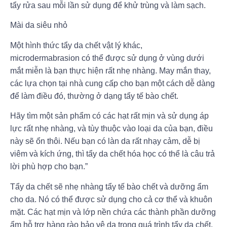
tẩy rửa sau mỗi lần sử dụng để khử trùng và làm sạch.
Mài da siêu nhỏ
Một hình thức tẩy da chết vật lý khác,
microdermabrasion có thể được sử dụng ở vùng dưới
mắt miễn là bạn thực hiện rất nhẹ nhàng. May mắn thay,
các lựa chọn tại nhà cung cấp cho bạn một cách dễ dàng
để làm điều đó, thường ở dạng tẩy tế bào chết.
Hãy tìm một sản phẩm có các hạt rất mịn và sử dụng áp
lực rất nhẹ nhàng, và tùy thuộc vào loại da của bạn, điều
này sẽ ổn thôi. Nếu bạn có làn da rất nhạy cảm, dễ bị
viêm và kích ứng, thì tẩy da chết hóa học có thể là câu trả
lời phù hợp cho bạn.”
Tẩy da chết sẽ nhẹ nhàng tẩy tế bào chết và dưỡng ẩm
cho da. Nó có thể được sử dụng cho cả cơ thể và khuôn
mặt. Các hạt mịn và lớp nền chứa các thành phần dưỡng
ẩm hỗ trợ hàng rào bảo vệ da trong quá trình tẩy da chết.