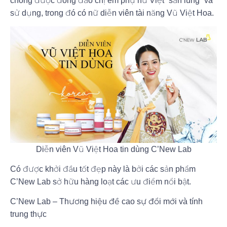
chóng được đông đảo chị em phụ nữ Việt “săn lùng” và
sử dụng, trong đó có nữ diễn viên tài năng Vũ Việt Hoa.
Diễn viên Vũ Việt Hoa tin dùng C’New Lab
Có được khởi đầu tốt đẹp này là bởi các sản phẩm
C’New Lab sở hữu hàng loạt các ưu điểm nổi bật.
C’New Lab – Thương hiệu đề cao sự đổi mới và tính
trung thực