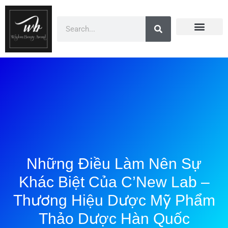
Doanh Nhân Showbiz
You Are Winner
CEO Beauty Group
Truyền Thông
Những Điều Làm Nên Sự
Khác Biệt Của C’New Lab –
Thương Hiệu Dược Mỹ Phẩm
Thảo Dược Hàn Quốc