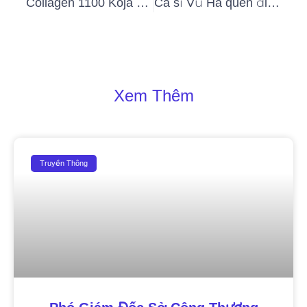
Collagen 1100 Koja và 4 thành phần “vàng” cho làn da không tuổi
Ca sĩ Vũ Hà quên đi tuổi tác sau trải nghiệm One Shot Only 7in1 tại Halavu Clinic
Xem Thêm
Truyền Thông