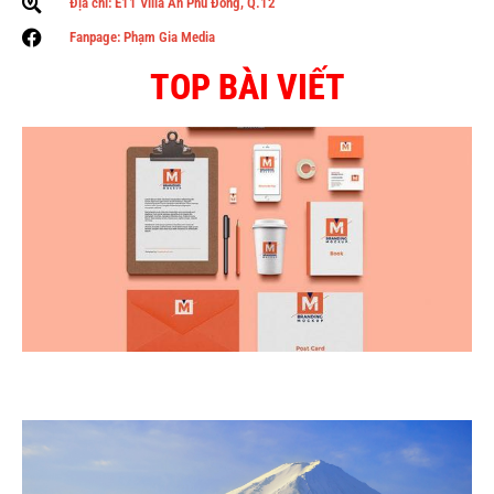
Địa chỉ: E11 Villa An Phú Đông, Q.12
Fanpage: Phạm Gia Media
TOP BÀI VIẾT