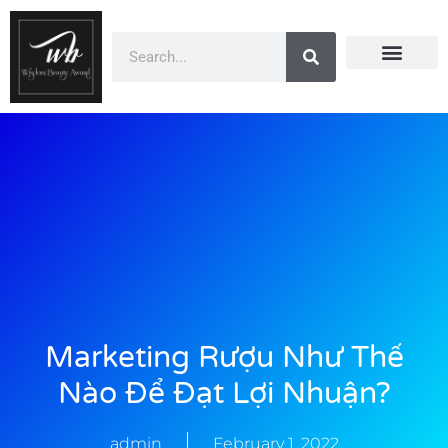
Doanh Nhân Showbiz
Dự Án
You Are Winner
Đào Tạo
CEO Beauty Group
Truyền Thông
Marketing Rượu Như Thế
Nào Để Đạt Lợi Nhuận?
admin
February 1, 2022