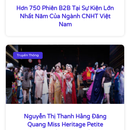
Hơn 750 Phiên B2B Tại Sự Kiện Lớn
Nhất Năm Của Ngành CNHT Việt
Nam
Truyền Thông
Nguyễn Thị Thanh Hằng Đăng
Quang Miss Heritage Petite