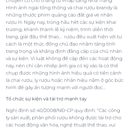
chuyên cơ chở thẳng từ Pháp sang Nhà Trắng.
Hình ảnh ngài tổng thống và chai rượu brandy là
những thước phim quảng cáo đắt giá vé nhãn
rượu H. Ngày nay, trong hầu hết các sự kiện khai
trương, khánh thành lễ kỷ niệm, trình diễn thời
trang, giải đấu thể thao… rượu đều xuất hiện với tư
cách là một thức đồng chủ đạo nhằm tăng tính
trang trọng và khẳng định đẳng cấp của chủ nhân
và sự kiện. Vì luật không đề cập đến các hoạt động
này, nên chỉ cần nhiếp ảnh gia có kỹ xảo là có thể
chụp được những hình ảnh hiệu quả có tiền cảnh
là chai rượu, ly rượu hoặc nhãn hiệu nằm ở góc bức
hình để gây ấn tượng mạnh với người đọc…
Tổ chức sự kiện và tài trợ mạnh tay
Nghị định số 40/2008/NĐ-CP quy định: “Các công
ty sản xuất, phân phối rượu không được tài trợ cho
các hoạt động văn hóa, nghệ thuật thể thao, vui