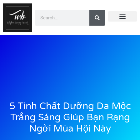
Doanh Nhân Showbiz
You Are Winner
CEO Beauty Group
Truyền Thông
5 Tinh Chất Dưỡng Da Mộc
Trắng Sáng Giúp Bạn Rạng
Ngời Mùa Hội Này