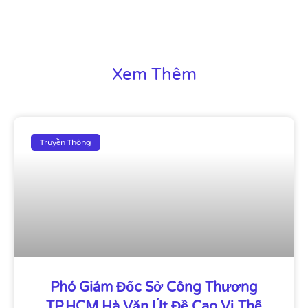
Xem Thêm
Truyền Thông
Phó Giám Đốc Sở Công Thương
TP.HCM Hà Văn Út Đề Cao Vị Thế