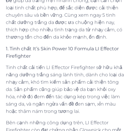
Để giúp da trắng mịn nhanh chóng, bạn cần chọn
loại tinh chất phù hợp, để sắc diện được cải thiện
chuyên sâu và bền vững. Cùng xem ngay 5 tinh
chất dưỡng trắng da được ưa chuộng hiện nay,
thích hợp cho nhiều tình trạng da từ nhạy cảm, có
thương tổn cho đến da khỏe mạnh, ổn định.
1. Tinh chất It’s Skin Power 10 Formula LI Effector
Firefighter
Tinh chất cải tiến LI Effector Firefighter sở hữu khả
năng dưỡng trắng sáng lành tính, dành cho loại da
nhạy cảm, khó tìm kiếm sản phẩm cải thiện tông
da. Sản phẩm cũng giúp bảo vệ da bạn khỏi oxy
hóa, nhờ đó đem đến tác dụng kép trong việc làm
sáng da, và ngăn ngừa vấn đề đen sạm, xỉn màu
hoặc thâm nám trong tương lai.
Bên cạnh những công dụng trên, LI Effector
Firefighter còn đạt chứng nhận Glowpick cho một