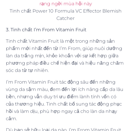
Tinh chất Power 10 Formula VC Effector Blemish
Catcher
3. Tinh chất I’m From Vitamin Fruit
Tinh chất Vitamin Fruit là một trong những sản
phẩm mới nhất đến từ I’m From, giúp nuôi dưỡng
làn da trắng mịn, khỏe khoắn với sự kết hợp giữa
phương pháp điều chế hiện đại và hiệu năng chăm
sóc da từ tự nhiên.
I’m From Vitamin Fruit tác động sâu đến những
vùng da sậm màu, đem đến lợi ích nâng cấp da lâu
bền, nhưng vẫn duy trì ưu điểm lành tính vốn có
của thương hiệu. Tinh chất bổ sung tác động phục
hồi và làm dịu, phù hợp ngay cả cho làn da nhạy
cảm.
Dù bạn sở hữu loại da nào, I’m From Vitamin Fruit