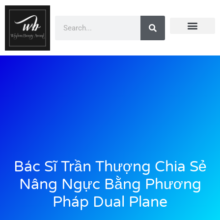
Doanh Nhân Showbiz
You Are Winner
CEO Beauty Group
Truyền Thông
Bác Sĩ Trần Thượng Chia Sẻ
Nâng Ngực Bằng Phương
Pháp Dual Plane