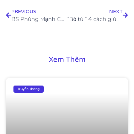
PREVIOUS
NEXT
BS Phùng Mạnh Cường – vị bác sĩ giỏi được nhiều khách hàng tin tưởng
“Bỏ túi” 4 cách giúp tăng sinh collagen cho da
Xem Thêm
Truyền Thông