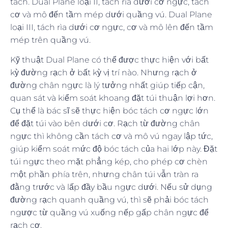
tách. Dual Plane loại II, tách rìa dưới cơ ngực, tách
cơ và mô đến tầm mép dưới quầng vú. Dual Plane
loại III, tách rìa dưới cơ ngực, cơ và mô lên đến tầm
mép trên quầng vú.
Kỹ thuật Dual Plane có thể được thực hiện với bất
kỳ đường rạch ở bất kỳ vị trí nào. Nhưng rạch ở
đường chân ngực là lý tưởng nhất giúp tiếp cận,
quan sát và kiểm soát khoang đặt túi thuận lợi hơn.
Cụ thể là bác sĩ sẽ thực hiện bóc tách cơ ngực lớn
để đặt túi vào bên dưới cơ. Rạch từ đường chân
ngực thì không cần tách cơ và mô vú ngay lập tức,
giúp kiểm soát mức độ bóc tách của hai lớp này. Đặt
túi ngực theo mặt phẳng kép, cho phép cơ chèn
một phần phía trên, nhưng chân túi vẫn tràn ra
đằng trước và lấp đầy bầu ngực dưới. Nếu sử dụng
đường rạch quanh quầng vú, thì sẽ phải bóc tách
ngược từ quầng vú xuống nếp gấp chân ngực để
rạch cơ.