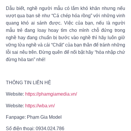
Dẫu biết, nghề người mẫu có lắm khó khăn nhưng nếu
vượt qua bạn sẽ như “Cá chép hóa rồng” với những vinh
quang khó ai sánh được. Việc của bạn, nếu là người
mẫu trẻ đang loay hoay tìm cho mình chỗ đứng trong
nghề hay đang chuẩn bị bước vào nghề thì hãy luôn giữ
vững lửa nghề và cái “Chất” của bạn thân để tránh những
lỗi sai nêu trên. Đừng quên để nổi bật hãy “hòa nhập chứ
đừng hòa tan” nhé!
THÔNG TIN LIÊN HỆ
Website:
https://phamgiamedia.vn/
Website:
https://wba.vn/
Fanpage: Phạm Gia Model
Số điện thoại: 0934.024.786