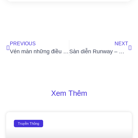
PREVIOUS
NEXT
Vén màn những điều “Bí mật” về người mẫu chụp ảnh quảng cáo
Sàn diễn Runway – Đường băng cất cánh ước mơ cho người mẫu catwalk
Xem Thêm
Truyền Thông