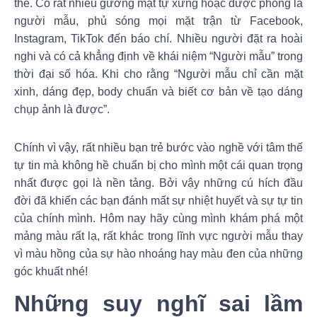
thế. Có rất nhiều gương mặt tự xưng hoặc được phong là
người mẫu, phủ sóng mọi mặt trận từ Facebook,
Instagram, TikTok đến báo chí. Nhiều người đặt ra hoài
nghi và có cả khẳng định về khái niệm “Người mẫu” trong
thời đại số hóa. Khi cho rằng “Người mẫu chỉ cần mặt
xinh, dáng đẹp, body chuẩn và biết cơ bản về tạo dáng
chụp ảnh là được”.
Chính vì vậy, rất nhiều bạn trẻ bước vào nghề với tâm thế
tự tin mà không hề chuẩn bị cho mình một cái quan trọng
nhất được gọi là nền tảng. Bởi vậy những cú hích đầu
đời đã khiến các bạn đánh mất sự nhiệt huyết và sự tự tin
của chính mình. Hôm nay hãy cùng mình khám phá một
mảng màu rất lạ, rất khác trong lĩnh vực người mẫu thay
vì màu hồng của sự hào nhoáng hay màu đen của những
góc khuất nhé!
Những suy nghĩ sai lầm