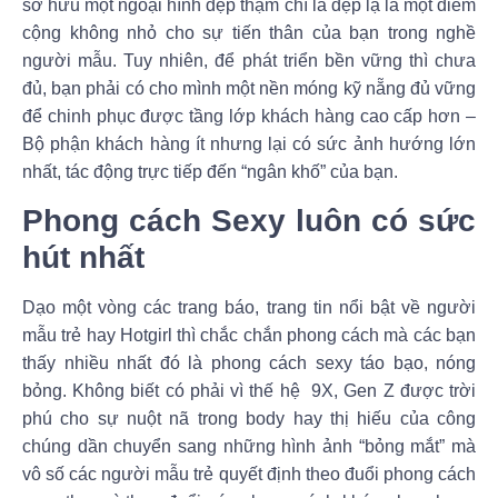
sở hữu một ngoại hình đẹp thậm chí là đẹp lạ là một điểm
cộng không nhỏ cho sự tiến thân của bạn trong nghề
người mẫu. Tuy nhiên, để phát triển bền vững thì chưa
đủ, bạn phải có cho mình một nền móng kỹ nẵng đủ vững
để chinh phục được tầng lớp khách hàng cao cấp hơn –
Bộ phận khách hàng ít nhưng lại có sức ảnh hướng lớn
nhất, tác động trực tiếp đến “ngân khố” của bạn.
Phong cách Sexy luôn có sức
hút nhất
Dạo một vòng các trang báo, trang tin nổi bật về người
mẫu trẻ hay Hotgirl thì chắc chắn phong cách mà các bạn
thấy nhiều nhất đó là phong cách sexy táo bạo, nóng
bỏng. Không biết có phải vì thế hệ 9X, Gen Z được trời
phú cho sự nuột nã trong body hay thị hiếu của công
chúng dần chuyển sang những hình ảnh “bỏng mắt” mà
vô số các người mẫu trẻ quyết định theo đuổi phong cách