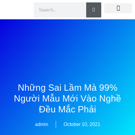
Doanh Nhân Showbiz
You Are Winner
CEO Beauty Group
Truyền Thông
Những Sai Lầm Mà 99%
Người Mẫu Mới Vào Nghề
Đều Mắc Phải
admin
October 10, 2021