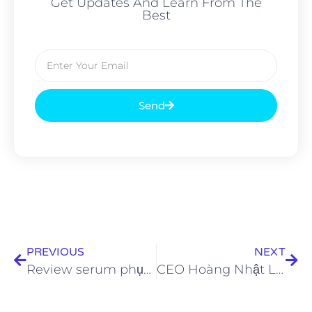
Get Updates And Learn From The
Best
Send
PREVIOUS
NEXT
Review serum phục hồi da Universkin M làm dịu da tức thì sau 30s
CEO Hoàng Nhật Linh chia sẻ bí quyết giúp nhan sắc ngày càng thăng hạng