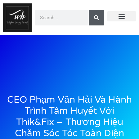
Doanh Nhân Showbiz
You Are Winner
CEO Beauty Group
Truyền Thông
CEO Phạm Văn Hải Và Hành
Trình Tâm Huyết Với
Thik&Fix – Thương Hiệu
Chăm Sóc Tóc Toàn Diện