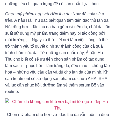
những tiêu chí quan trọng để cô cân nhắc lựa chọn.
Chọn mỹ phẩm hợp với đặc thù da:
Như đã chia sẻ ở
trên, Á hậu Hà Thu đặc biệt quan tâm đến đặc thù làn da.
Nói rộng hơn, đặc thù da bao gồm cả nền da, chất da, tần
suất sử dụng mỹ phẩm, trang điểm hay bị tác động bởi
môi trường,… Ngay cả thời tiết nơi làm việc cũng có thể
trở thành yếu tố quyết định sự thành công của cả quá
trình chăm sóc da. Từ những cân nhắc này, Á hậu Hà
Thu cho biết cô sẽ ưu tiên chọn sản phẩm có tác dụng
làm sạch – phục hồi – làm trắng da, đều màu – chống lão
hoá – những yêu cầu cần và đủ cho làn da của mình. Khi
cần treatment sẽ sử dụng sản phẩm có chứa AHA, BHA,
và lúc cần phục hồi, dưỡng ẩm sẽ thêm serum B5 vào
routine.
Chọn mỹ phẩm phù hợp với đặc thù da vẫn luôn là điều