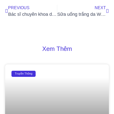
PREVIOUS
NEXT
Bác sĩ chuyên khoa da liễu Ánh Hiền – Bàn tay vàng trong làng trị nám và trẻ hoá da
Sữa uống trắng da White Up – “Cứu tinh” cho làn da đen sạm, thâm nám
Xem Thêm
Truyền Thông