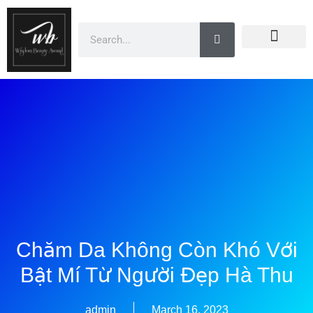
Doanh Nhân Showbiz
You Are Winner
CEO Beauty Group
Truyền Thông
Chăm Da Không Còn Khó Với
Bật Mí Từ Người Đẹp Hà Thu
admin
March 16, 2023