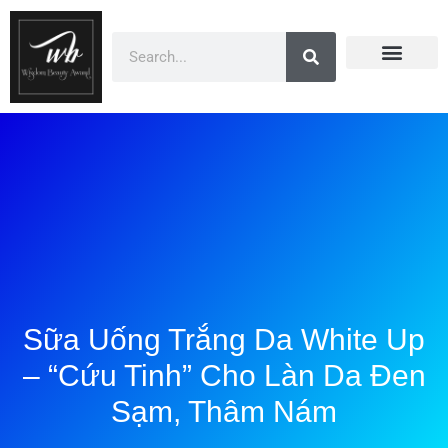
Doanh Nhân Showbiz
You Are Winner
CEO Beauty Group
Truyền Thông
Sữa Uống Trắng Da White Up
– “Cứu Tinh” Cho Làn Da Đen
Sạm, Thâm Nám