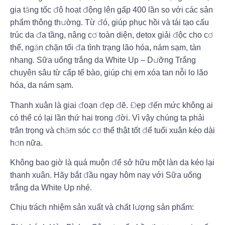
gia tăng tốc độ hoạt động lên gấp 400 lần so với các sản
phẩm thông thường. Từ đó, giúp phục hồi và tái tạo cấu
trúc da đa tầng, nâng cơ toàn diện, detox giải độc cho cơ
thể, ngăn chặn tối đa tình trạng lão hóa, nám sạm, tàn
nhang. Sữa uống trắng da White Up – Dưỡng Trắng
chuyên sâu từ cấp tế bào, giúp chị em xóa tan nỗi lo lão
hóa, da nám sạm.
Thanh xuân là giai đoạn đẹp đẽ. Đẹp đến mức không ai
có thể có lại lần thứ hai trong đời. Vì vậy chúng ta phải
trân trọng và chăm sóc cơ thể thật tốt để tuổi xuân kéo dài
hơn nữa.
Không bao giờ là quá muộn để sở hữu một làn da kéo lại
thanh xuân. Hãy bắt đầu ngay hôm nay với Sữa uống
trắng da White Up nhé.
Chịu trách nhiệm sản xuất và chất lượng sản phẩm: