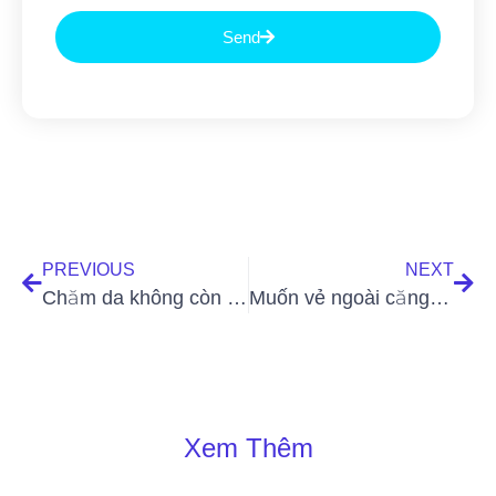
Send
PREVIOUS
NEXT
Chăm da không còn khó với bật mí từ người đẹp Hà Thu
Muốn vẻ ngoài căng hồng, tràn trề sinh khí hãy chải khô da mỗi sáng
Xem Thêm