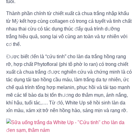
tuổi.
Thành phần chính từ chiết xuất cà chua trắng nhập khẩu
từ Mỹ kết hợp cùng collagen có trong cá tuyết và tinh chất
nhau thai cừu có tác dụng thúc đẩy quá trình dưỡng
trắng hiệu quả, song lại vô cùng an toàn và tự nhiên với
cơ thể.
Được biết đến là “cứu tinh” cho làn da trắng hồng rạng
rỡ, hợp chất Phytofloral (phi tô phờ lo ran) có trong chiết
xuất cà chua trắng được nghiên cứu và chứng minh là có
tác dụng tái tạo hồng cầu máu, làm trắng da tự nhiên, ức
chế quá trình tổng hợp melanin, phục hồi và tái tạo mạnh
mẽ các tế bào da bị tổn thương do thâm mụn, ánh nắng,
khí hậu, tuổi tác,…. Từ đó, White Up sẽ hồi sinh làn da
xỉn màu, xám xịt trở nên hồng hào, sáng mịn và rạng rỡ.