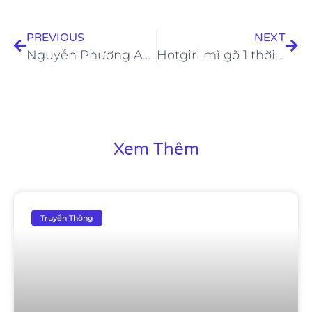
PREVIOUS
NEXT
Nguyễn Phương Anh – Từ người đẹp quyến rũ đến người lan toả những thông điệp tích cực
Hotgirl mì gõ 1 thời Tăng Thiên Kim tạo dáng gợi cảm trên giường
Xem Thêm
Truyền Thông