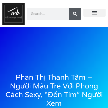
Doanh Nhân Showbiz
You Are Winner
CEO Beauty Group
Truyền Thông
Phan Thị Thanh Tâm –
Người Mẫu Trẻ Với Phong
Cách Sexy, “đốn Tim” Người
Xem