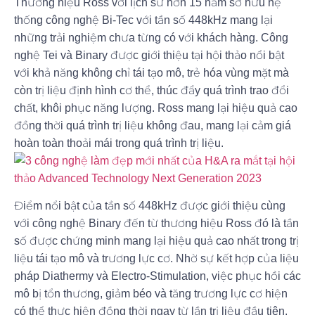
Thương hiệu Ross với lịch sử hơn 15 năm sở hữu hệ
thống công nghệ Bi-Tec với tần số 448kHz mang lại
những trải nghiệm chưa từng có với khách hàng. Công
nghệ Tei và Binary được giới thiệu tại hội thảo nổi bật
với khả năng không chỉ tái tạo mô, trẻ hóa vùng mặt mà
còn trị liệu định hình cơ thể, thúc đẩy quá trình trao đổi
chất, khôi phục năng lượng. Ross mang lại hiệu quả cao
đồng thời quá trình trị liệu không đau, mang lại cảm giá
hoàn toàn thoải mái trong quá trình trị liệu.
Điểm nổi bật của tần số 448kHz được giới thiệu cùng
với công nghệ Binary đến từ thương hiệu Ross đó là tần
số được chứng minh mang lại hiệu quả cao nhất trong trị
liệu tái tạo mô và trương lực cơ. Nhờ sự kết hợp của liệu
pháp Diathermy và Electro-Stimulation, việc phục hồi các
mô bị tổn thương, giảm béo và tăng trương lực cơ hiện
có thể thực hiện đồng thời ngay từ lần trị liệu đầu tiên.