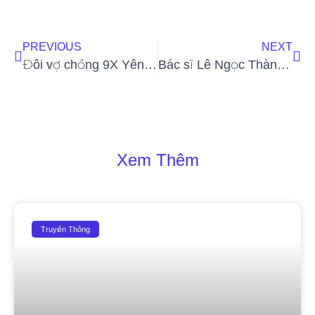
PREVIOUS
NEXT
Đôi vợ chồng 9X Yên Bái và hành trình đưa Apa Niche tới đông đảo người tiêu dùng
Bác sĩ Lê Ngọc Thành và hành trình chữa lành, mang đến sự hoàn thiện trong tâm hồn
Xem Thêm
Truyền Thông