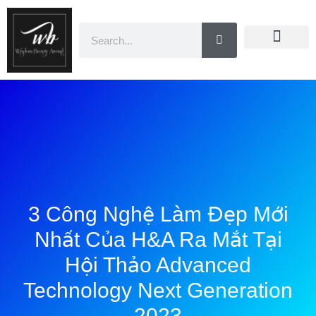
Doanh Nhân Showbiz
You Are Winner
CEO Beauty Group
Truyền Thông
3 Công Nghệ Làm Đẹp Mới
Nhất Của H&A Ra Mắt Tại
Hội Thảo Advanced
Technology Next Generation
2023