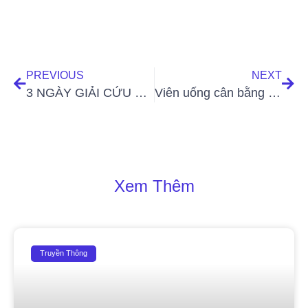
PREVIOUS
NEXT
3 NGÀY GIẢI CỨU LÀN DA NHẠY CẢM CÙNG SKIN REPAIR CREAM
Viên uống cân bằng nội tiết tố Mallocar Evar+ Lady Medi – hỗ trợ giảm bốc hoả, sạm, nám da
Xem Thêm
Truyền Thông