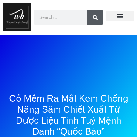
Doanh Nhân Showbiz
You Are Winner
CEO Beauty Group
Truyền Thông
Cỏ Mềm Ra Mắt Kem Chống
Nắng Sâm Chiết Xuất Từ
Dược Liệu Tinh Tuý Mệnh
Danh “Quốc Bảo”