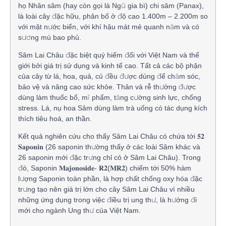
họ Nhân sâm (hay còn gọi là Ngũ gia bì) chi sâm (Panax),
là loài cây đặc hữu, phân bố ở độ cao 1.400m – 2.200m so
với mặt nước biển, với khí hậu mát mẻ quanh năm và có
sương mù bao phủ.
Sâm Lai Châu đặc biệt quý hiếm đối với Việt Nam và thế
giới bởi giá trị sử dụng và kinh tế cao. Tất cả các bộ phận
của cây từ lá, hoa, quả, củ đều được dùng để chăm sóc,
bảo vệ và nâng cao sức khỏe. Thân và rễ thường được
dùng làm thuốc bổ, mĩ phẩm, tăng cường sinh lực, chống
stress. Lá, nụ hoa Sâm dùng làm trà uống có tác dụng kích
thích tiêu hoá, an thần.
Kết quả nghiên cứu cho thấy Sâm Lai Châu có chứa tới 𝟓𝟐
𝐒𝐚𝐩𝐨𝐧𝐢𝐧 (26 saponin thường thấy ở các loài Sâm khác và
26 saponin mới đặc trưng chỉ có ở Sâm Lai Châu). Trong
đó, Saponin 𝐌𝐚𝐣𝐨𝐧𝐨𝐬𝐢𝐝𝐞- 𝐑𝟐(𝐌𝐑𝟐) chiếm tới 50% hàm
lượng Saponin toàn phần, là hợp chất chống oxy hóa đặc
trưng tạo nên giá trị lớn cho cây Sâm Lai Châu vì nhiều
những ứng dụng trong việc điều trị ung thư, là hướng đi
mới cho ngành Ung thư của Việt Nam.