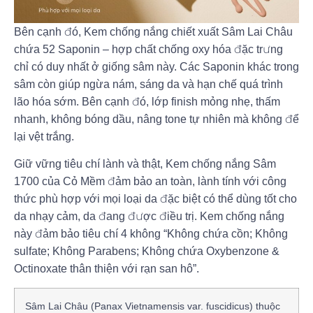
Bên cạnh đó, Kem chống nắng chiết xuất Sâm Lai Châu
chứa 52 Saponin – hợp chất chống oxy hóa đặc trưng
chỉ có duy nhất ở giống sâm này. Các Saponin khác trong
sâm còn giúp ngừa nám, sáng da và hạn chế quá trình
lão hóa sớm. Bên cạnh đó, lớp finish mỏng nhẹ, thấm
nhanh, không bóng dầu, nâng tone tự nhiên mà không để
lại vệt trắng.
Giữ vững tiêu chí lành và thật, Kem chống nắng Sâm
1700 của Cỏ Mềm đảm bảo an toàn, lành tính với công
thức phù hợp với mọi loại da đặc biệt có thể dùng tốt cho
da nhạy cảm, da đang được điều trị. Kem chống nắng
này đảm bảo tiêu chí 4 không “Không chứa cồn; Không
sulfate; Không Parabens; Không chứa Oxybenzone &
Octinoxate thân thiện với rạn san hô”.
Sâm Lai Châu (Panax Vietnamensis var. fuscidicus)
thuộc