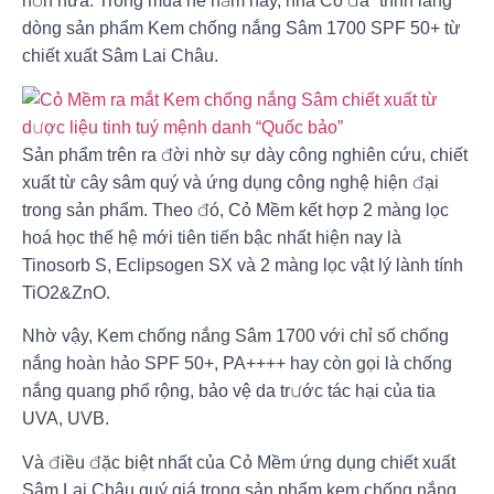
hơn nữa. Trong mùa hè năm nay, nhà Cỏ đã “trình làng”
dòng sản phẩm Kem chống nắng Sâm 1700 SPF 50+ từ
chiết xuất Sâm Lai Châu.
Sản phẩm trên ra đời nhờ sự dày công nghiên cứu, chiết
xuất từ cây sâm quý và ứng dụng công nghệ hiện đại
trong sản phẩm. Theo đó, Cỏ Mềm kết hợp 2 màng lọc
hoá học thế hệ mới tiên tiến bậc nhất hiện nay là
Tinosorb S, Eclipsogen SX và 2 màng lọc vật lý lành tính
TiO2&ZnO.
Nhờ vậy, Kem chống nắng Sâm 1700 với chỉ số chống
nắng hoàn hảo SPF 50+, PA++++ hay còn gọi là chống
nắng quang phổ rộng, bảo vệ da trước tác hại của tia
UVA, UVB.
Và điều đặc biệt nhất của Cỏ Mềm ứng dụng chiết xuất
Sâm Lai Châu quý giá trong sản phẩm kem chống nắng,