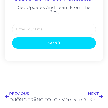
Get Updates And Learn From The
Best
Send
PREVIOUS
NEXT
DƯỠNG TRẮNG TOÀN DIỆN VỚI NHỮNG SẢN PHẨM LÀM ĐẸP ĐƯỢC ƯA CHUỘNG NHẤT HIỆN NAY
Cỏ Mềm ra mắt Kem chống nắng Sâm chiết xuất từ dược liệu tinh tuý mệnh danh “Quốc bảo”