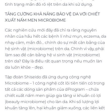
tình trạng mẩn đỏ rõ rệt trên da khi sử dụng.
TĂNG CƯỜNG KHẢ NĂNG BẢO VỆ DA VỚI CHIẾT
XUẤT NẤM MEN MICROBIOME
Các nghiên cứu mới đây đã chỉ ra rằng nguyên
nhân của hầu hết các bệnh lí như mụn, eczema, da
nhạy cảm, mẩn đỏ… chính do sự mất cân bằng của
hệ sinh vật (microbiome) trên da. Chính vì vậy, phải
làm sao để cân bằng hệ vi sinh vật (microbiome)
trên da? Đây là điều rất quan trọng nếu muốn làn
da luôn khỏe – đẹp.
Tập đoàn Shiseido đã ứng dụng công nghệ
Microbiome – 1 công nghệ cốt lõi tiên tiến có trong
tất cả các dòng sản phẩm của dProgram – chứa
chiết xuất nấm men giúp gia tăng vi khuẩn có lợi
(beauty microbiome) cho làn da. Khi số lượng lợi
khuẩn tăng lên, hại khuẩn giảm xuống, các liên kết