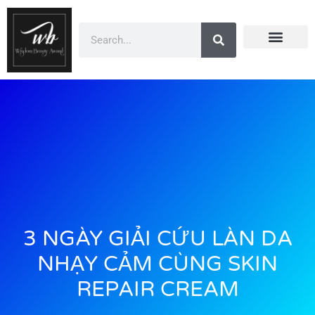
Doanh Nhân Showbiz
You Are Winner
CEO Beauty Group
Truyền Thông
3 NGÀY GIẢI CỨU LÀN DA
NHẠY CẢM CÙNG SKIN
REPAIR CREAM