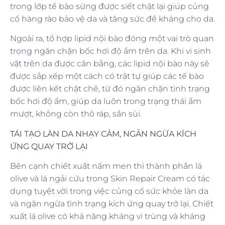
trong lớp tế bào sừng được siết chặt lại giúp củng
cố hàng rào bảo vệ da và tăng sức đề kháng cho da.
Ngoài ra, tổ hợp lipid nội bào đóng một vai trò quan
trọng ngăn chặn bốc hơi độ ẩm trên da. Khi vi sinh
vật trên da được cân bằng, các lipid nội bào này sẽ
được sắp xếp một cách có trật tự giúp các tế bào
được liên kết chặt chẽ, từ đó ngăn chặn tình trạng
bốc hơi độ ẩm, giúp da luôn trong trạng thái ẩm
mượt, không còn thô ráp, sần sùi.
TÁI TẠO LÀN DA NHẠY CẢM, NGĂN NGỪA KÍCH
ỨNG QUAY TRỞ LẠI
Bên cạnh chiết xuất nấm men thì thành phần lá
olive và lá ngải cứu trong Skin Repair Cream có tác
dụng tuyệt vời trong việc củng cố sức khỏe làn da
và ngăn ngừa tình trạng kích ứng quay trở lại. Chiết
xuất lá olive có khả năng kháng vi trùng và kháng