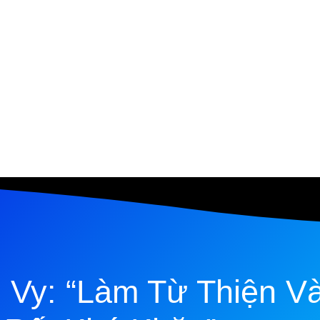
u Vy: “Làm Từ Thiện V