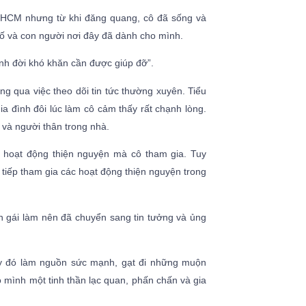
TPHCM nhưng từ khi đăng quang, cô đã sống và
hố và con người nơi đây đã dành cho mình.
mảnh đời khó khăn cần được giúp đỡ”.
g qua việc theo dõi tin tức thường xuyên. Tiểu
gia đình đôi lúc làm cô cảm thấy rất chạnh lòng.
 và người thân trong nhà.
c hoạt động thiện nguyện mà cô tham gia. Tuy
c tiếp tham gia các hoạt động thiện nguyện trong
on gái làm nên đã chuyển sang tin tưởng và ủng
ấy đó làm nguồn sức mạnh, gạt đi những muộn
 mình một tinh thần lạc quan, phấn chấn và gia