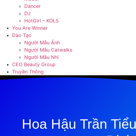
Dancer
DJ
HotGirl – KOLS
You Are Winner
Đào Tạo
Người Mẫu Ảnh
Người Mẫu Catwalks
Người Mẫu Nhí
CEO Beauty Group
Truyền Thông
Hoa Hậu Trần Tiể