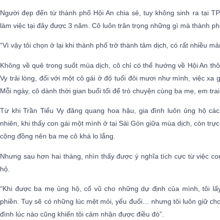
Người đẹp đến từ thành phố Hội An chia sẻ, tuy không sinh ra tại 
làm việc tại đây được 3 năm. Cô luôn trân trọng những gì mà thành p
“Vì vậy tôi chọn ở lại khi thành phố trở thành tâm dịch, có rất nhiều 
Không về quê trong suốt mùa dịch, cô chỉ có thể hướng về Hội An thôn
Vy trải lòng, đối với một cô gái ở độ tuổi đôi mươi như mình, việc xa 
Mỗi ngày, cô dành thời gian buổi tối để trò chuyện cùng ba mẹ, em trai
Từ khi Trần Tiểu Vy đăng quang hoa hậu, gia đình luôn ủng hộ cá
nhiên, khi thấy con gái một mình ở tại Sài Gòn giữa mùa dịch, còn trự
cộng đồng nên ba mẹ cô khá lo lắng.
Nhưng sau hơn hai tháng, nhìn thấy được ý nghĩa tích cực từ việc c
hộ.
“Khi được ba mẹ ủng hộ, cổ vũ cho những dự định của mình, tôi l
phiền. Tuy sẽ có những lúc mệt mỏi, yếu đuối… nhưng tôi luôn giữ cho
đình lúc nào cũng khiến tôi cảm nhận được điều đó”.