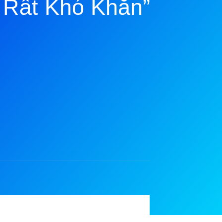
 Rất Khó Khăn”