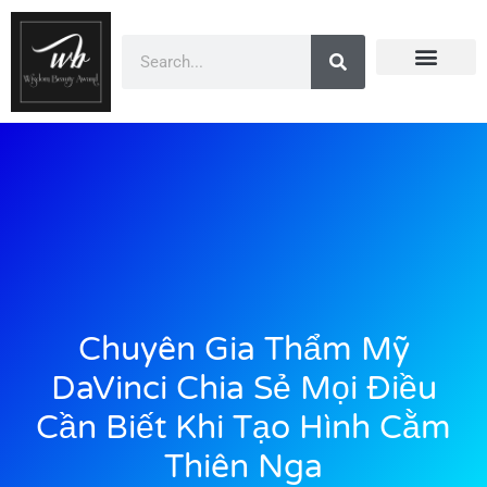
Doanh Nhân Showbiz
You Are Winner
CEO Beauty Group
Truyền Thông
Chuyên Gia Thẩm Mỹ
DaVinci Chia Sẻ Mọi Điều
Cần Biết Khi Tạo Hình Cằm
Thiên Nga