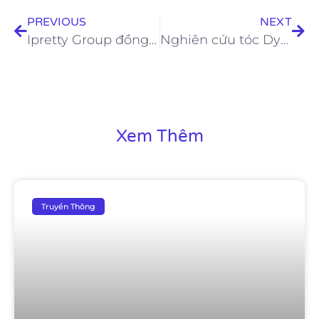
PREVIOUS
NEXT
Ipretty Group đồng hành cùng hội nghị Da liễu Thẩm mỹ toàn quốc lần 6
Nghiên cứu tóc Dyson: Đa số người Việt Nam nghĩ rằng tóc mình bị hư tổn
Xem Thêm
Truyền Thông