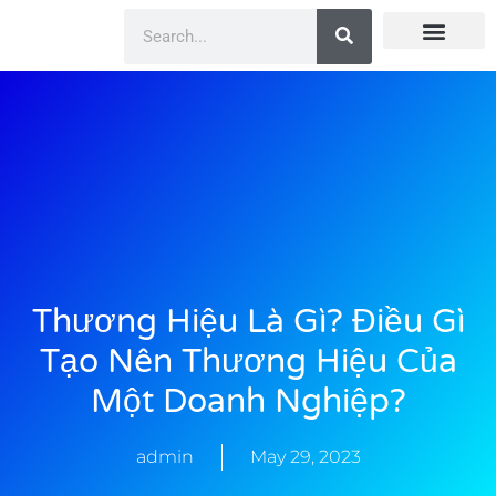
Doanh Nhân Showbiz
You Are Winner
CEO Beauty Group
Truyền Thông
Thương Hiệu Là Gì? Điều Gì
Tạo Nên Thương Hiệu Của
Một Doanh Nghiệp?
admin
May 29, 2023