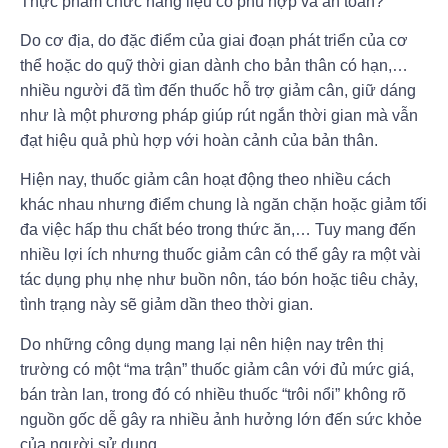
Thực phẩm chức năng liệu có phù hợp và an toàn?
Do cơ địa, do đặc điểm của giai đoạn phát triển của cơ
thể hoặc do quỹ thời gian dành cho bản thân có hạn,…
nhiều người đã tìm đến thuốc hỗ trợ giảm cân, giữ dáng
như là một phương pháp giúp rút ngắn thời gian mà vẫn
đạt hiệu quả phù hợp với hoàn cảnh của bản thân.
Hiện nay, thuốc giảm cân hoạt động theo nhiều cách
khác nhau nhưng điểm chung là ngăn chặn hoặc giảm tối
đa việc hấp thu chất béo trong thức ăn,… Tuy mang đến
nhiều lợi ích nhưng thuốc giảm cân có thể gây ra một vài
tác dụng phụ nhẹ như buồn nôn, táo bón hoặc tiêu chảy,
tình trạng này sẽ giảm dần theo thời gian.
Do những công dụng mang lại nên hiện nay trên thị
trường có một “ma trận” thuốc giảm cân với đủ mức giá,
bán tràn lan, trong đó có nhiều thuốc “trôi nổi” không rõ
nguồn gốc dễ gây ra nhiều ảnh hưởng lớn đến sức khỏe
của người sử dụng.