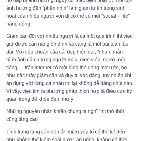
hô hấp bị ảnh hưởng; nguy cơ mắc bệnh thận,… mà còn
ảnh hưởng đến “phần nhìn” làm giảm tự tin trong sinh
hoạt của nhiều người vốn dĩ có thể có một “social – life”
năng động.
Giảm cân đối với nhiều người là cả một quá trình thì việc
giữ được cân nặng ổn định lại càng là một bài toán lâu
dài. Với tiêu chuẩn của cái đẹp hiện đại, “nhan nhản”
hình ảnh của những người mẫu, diễn viên, người nổi
tiếng,… trên internet có một hình thể đáng mơ ước, họ
như bậc thầy giảm cân và duy trì vóc dáng, tuy nhiên khi
áp dụng với từng cá nhân thì lại không dễ dàng chút nào.
Vì vậy, việc tìm ra phương pháp thích hợp là điều cực kỳ
quan trọng để khỏe đẹp như ý.
Những nguyên nhân khiến chúng ta nghĩ “hít thở thôi
cũng tăng cân”
Tình trạng tăng cân đến từ nhiều yếu tố có thể kể đến
như không thể kiểm soát được ăn uống; không có thời